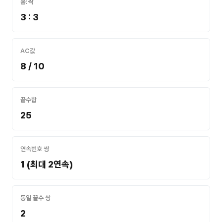
홀:짝
3 : 3
AC값
8 / 10
끝수합
25
연속번호 쌍
1 (최대 2연속)
동일 끝수 쌍
2