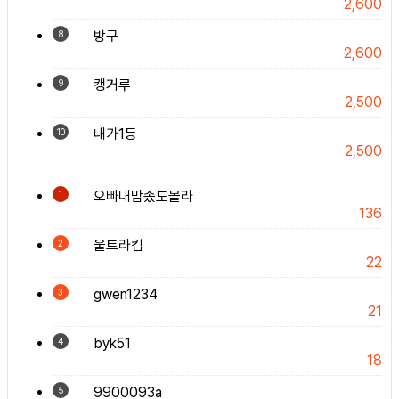
2,600
방구
8
2,600
캥거루
9
2,500
내가1등
10
2,500
오빠내맘좄도몰라
1
136
울트라킵
2
22
gwen1234
3
21
byk51
4
18
9900093a
5