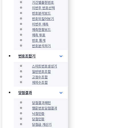
기간별출현번호
이번주 번호선택
번호분석보드
번호뒤짚어보기
이번주 예측
예측현황보드
예측 투표
번호 통계
번호분석하기
번호조합기
스마트번호생성기
일반번호조합
고정수조합
제외수조합
당첨결과
당첨결과패턴
행운번호당첨결과
낙첨인증
당첨인증
당첨금 계산기