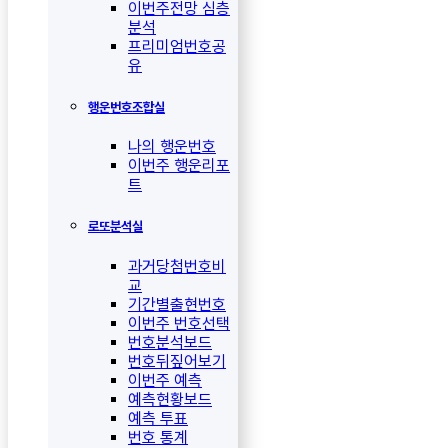
이번주전망 심층
분석
프리미엄번호공
유
행운번호조합실
나의 행운번호
이번주 행운리포
트
로또분석실
과거당첨번호비
교
기간별출현번호
이번주 번호선택
번호분석보드
번호뒤짚어보기
이번주 예측
예측현황보드
예측 투표
번호 통계