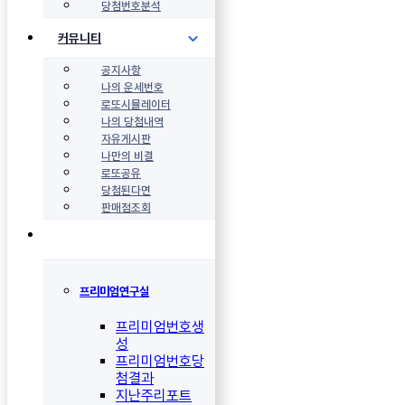
당첨번호분석
커뮤니티
공지사항
나의 운세번호
로또시뮬레이터
나의 당첨내역
자유게시판
나만의 비결
로또공유
당첨된다면
판매점조회
프리미엄연구실
프리미엄번호생
성
프리미엄번호당
첨결과
지난주리포트