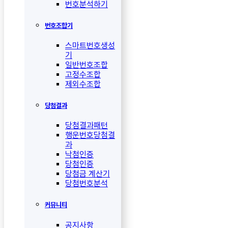
번호분석하기
번호조합기
스마트번호생성
기
일반번호조합
고정수조합
제외수조합
당첨결과
당첨결과패턴
행운번호당첨결
과
낙첨인증
당첨인증
당첨금 계산기
당첨번호분석
커뮤니티
공지사항