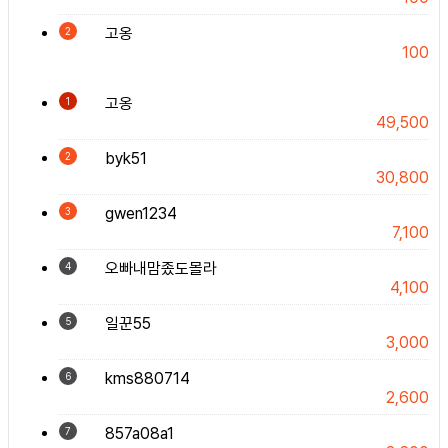
고옹
2
100
고옹
1
49,500
byk51
2
30,800
gwen1234
3
7,100
오빠내맘좄도몰라
4
4,100
일꾼55
5
3,000
kms880714
6
2,600
857a08a1
7