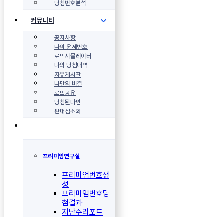
당첨번호분석
커뮤니티
공지사항
나의 운세번호
로또시뮬레이터
나의 당첨내역
자유게시판
나만의 비결
로또공유
당첨된다면
판매점조회
프리미엄연구실
프리미엄번호생
성
프리미엄번호당
첨결과
지난주리포트