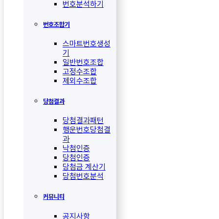
번호분석하기
번호조합기
스마트번호생성
기
일반번호조합
고정수조합
제외수조합
당첨결과
당첨결과패턴
행운번호당첨결
과
낙첨인증
당첨인증
당첨금 계산기
당첨번호분석
커뮤니티
공지사항