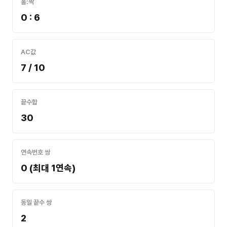
홀:짝
0 : 6
AC값
7 / 10
끝수합
30
연속번호 쌍
0 (최대 1연속)
동일 끝수 쌍
2