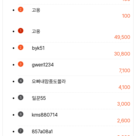
고옹
2
100
고옹
1
49,500
byk51
2
30,800
gwen1234
3
7,100
오빠내맘좄도몰라
4
4,100
일꾼55
5
3,000
kms880714
6
2,600
857a08a1
7