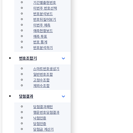
기간별출현번호
이번주 번호선택
번호분석보드
번호뒤짚어보기
이번주 예측
예측현황보드
예측 투표
번호 통계
번호분석하기
번호조합기
스마트번호생성기
일반번호조합
고정수조합
제외수조합
당첨결과
당첨결과패턴
행운번호당첨결과
낙첨인증
당첨인증
당첨금 계산기