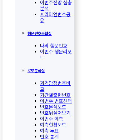
이번주전망 심층
분석
프리미엄번호공
유
행운번호조합실
나의 행운번호
이번주 행운리포
트
로또분석실
과거당첨번호비
교
기간별출현번호
이번주 번호선택
번호분석보드
번호뒤짚어보기
이번주 예측
예측현황보드
예측 투표
번호 통계