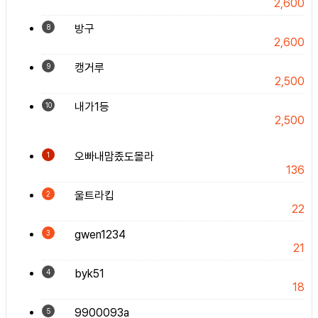
2,600
방구
8
2,600
캥거루
9
2,500
내가1등
10
2,500
오빠내맘좄도몰라
1
136
울트라킵
2
22
gwen1234
3
21
byk51
4
18
9900093a
5