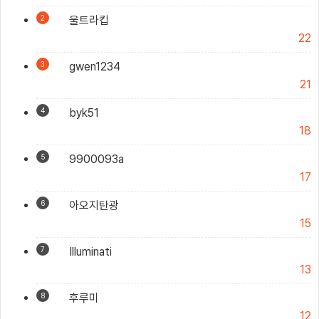
2
울트라킵
22
3
gwen1234
21
4
byk51
18
5
9900093a
17
6
아오지탄광
15
7
Illuminati
13
8
후루미
12