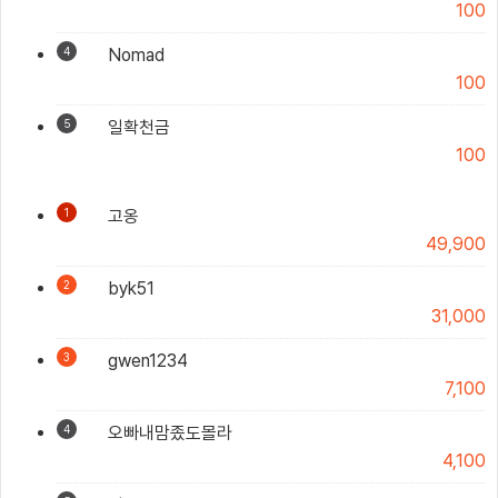
100
4
Nomad
100
5
일확천금
100
1
고옹
49,900
2
byk51
31,000
3
gwen1234
7,100
4
오빠내맘좄도몰라
4,100