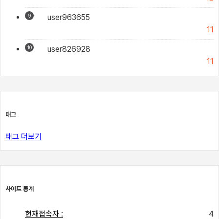
9
user963655
11
10
user826928
11
태그
태그 더보기
사이트 통계
현재접속자 :
4