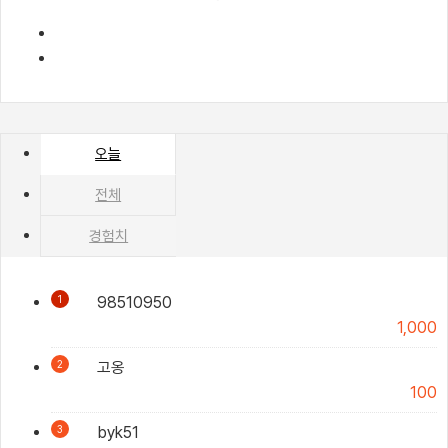
오늘
전체
경험치
1
98510950
1,000
2
고옹
100
3
byk51