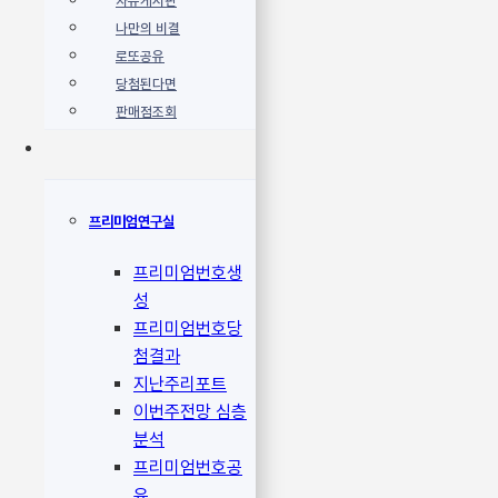
자유게시판
나만의 비결
로또공유
당첨된다면
판매점조회
프리미엄연구실
프리미엄번호생
성
프리미엄번호당
첨결과
지난주리포트
이번주전망 심층
분석
프리미엄번호공
유