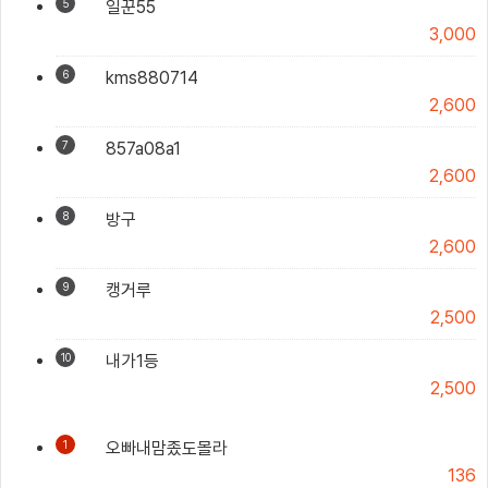
5
일꾼55
3,000
6
kms880714
2,600
7
857a08a1
2,600
8
방구
2,600
9
캥거루
2,500
10
내가1등
2,500
1
오빠내맘좄도몰라
136