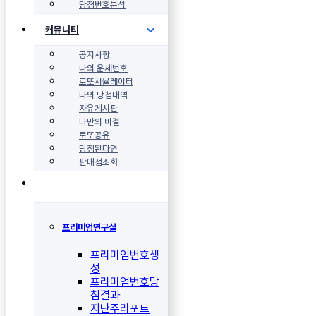
당첨번호분석
커뮤니티
공지사항
나의 운세번호
로또시뮬레이터
나의 당첨내역
자유게시판
나만의 비결
로또공유
당첨된다면
판매점조회
프리미엄연구실
프리미엄번호생
성
프리미엄번호당
첨결과
지난주리포트