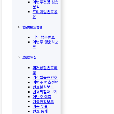
이번주전망 심층
분석
프리미엄번호공
유
행운번호조합실
나의 행운번호
이번주 행운리포
트
로또분석실
과거당첨번호비
교
기간별출현번호
이번주 번호선택
번호분석보드
번호뒤짚어보기
이번주 예측
예측현황보드
예측 투표
번호 통계