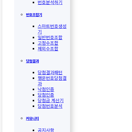
번호분석하기
번호조합기
스마트번호생성
기
일반번호조합
고정수조합
제외수조합
당첨결과
당첨결과패턴
행운번호당첨결
과
낙첨인증
당첨인증
당첨금 계산기
당첨번호분석
커뮤니티
공지사항