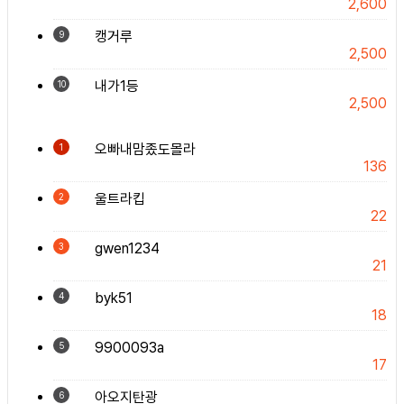
2,600
캥거루
9
2,500
내가1등
10
2,500
오빠내맘좄도몰라
1
136
울트라킵
2
22
gwen1234
3
21
byk51
4
18
9900093a
5
17
아오지탄광
6