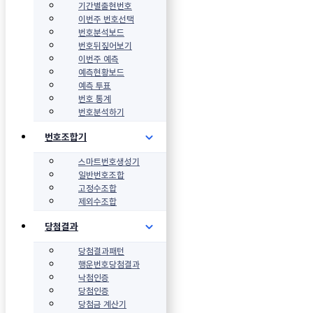
기간별출현번호
이번주 번호선택
번호분석보드
번호뒤짚어보기
이번주 예측
예측현황보드
예측 투표
번호 통계
번호분석하기
번호조합기
스마트번호생성기
일반번호조합
고정수조합
제외수조합
당첨결과
당첨결과패턴
행운번호당첨결과
낙첨인증
당첨인증
당첨금 계산기