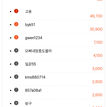
고옹
1
49,700
byk51
2
30,900
gwen1234
3
7,100
오빠내맘좄도몰라
4
4,100
일꾼55
5
3,000
kms880714
6
2,600
857a08a1
7
2,600
방구
8