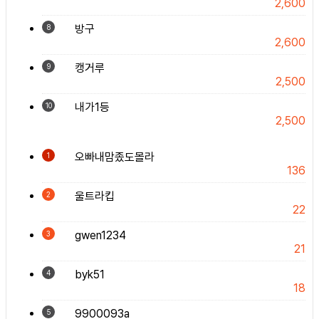
2,600
방구
8
2,600
캥거루
9
2,500
내가1등
10
2,500
오빠내맘좄도몰라
1
136
울트라킵
2
22
gwen1234
3
21
byk51
4
18
9900093a
5