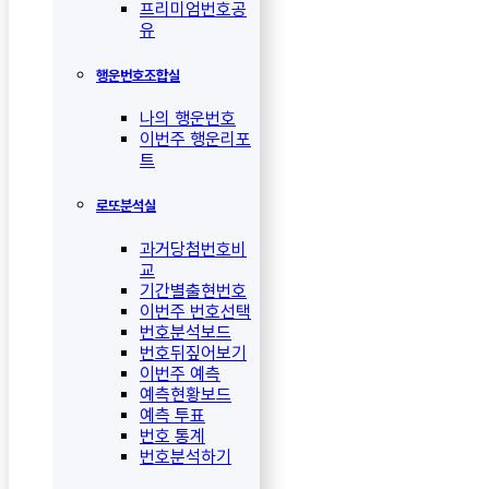
프리미엄번호공
유
행운번호조합실
나의 행운번호
이번주 행운리포
트
로또분석실
과거당첨번호비
교
기간별출현번호
이번주 번호선택
번호분석보드
번호뒤짚어보기
이번주 예측
예측현황보드
예측 투표
번호 통계
번호분석하기