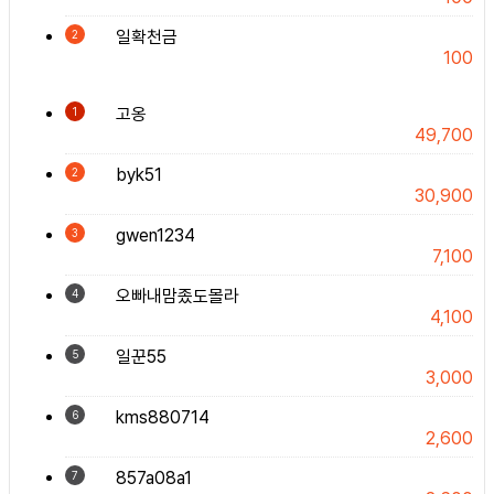
일확천금
2
100
고옹
1
49,700
byk51
2
30,900
gwen1234
3
7,100
오빠내맘좄도몰라
4
4,100
일꾼55
5
3,000
kms880714
6
2,600
857a08a1
7