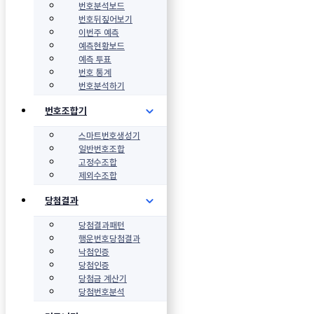
번호분석보드
번호뒤짚어보기
이번주 예측
예측현황보드
예측 투표
번호 통계
번호분석하기
번호조합기
스마트번호생성기
일반번호조합
고정수조합
제외수조합
당첨결과
당첨결과패턴
행운번호당첨결과
낙첨인증
당첨인증
당첨금 계산기
당첨번호분석