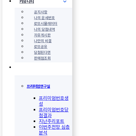
커뮤니티
공지사항
나의 운세번호
로또시뮬레이터
나의 당첨내역
자유게시판
나만의 비결
로또공유
당첨된다면
판매점조회
프리미엄연구실
프리미엄번호생
성
프리미엄번호당
첨결과
지난주리포트
이번주전망 심층
분석