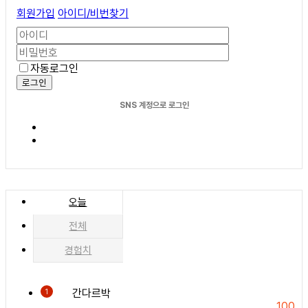
회원가입
아이디/비번찾기
자동로그인
로그인
SNS 계정으로 로그인
오늘
전체
경험치
간다르박
1
100