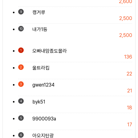
2,600
캥거루
9
2,500
내가1등
10
2,500
오빠내맘좄도몰라
1
136
울트라킵
2
22
gwen1234
3
21
byk51
4
18
9900093a
5
17
아오지탄광
6