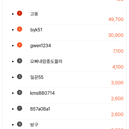
고옹
1
49,700
byk51
2
30,900
gwen1234
3
7,100
오빠내맘좄도몰라
4
4,100
일꾼55
5
3,000
kms880714
6
2,600
857a08a1
7
2,600
방구
8