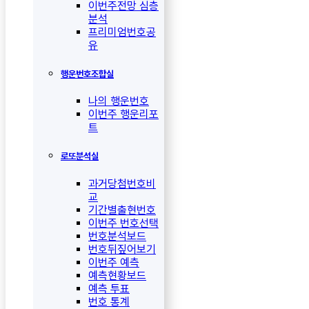
이번주전망 심층
분석
프리미엄번호공
유
행운번호조합실
나의 행운번호
이번주 행운리포
트
로또분석실
과거당첨번호비
교
기간별출현번호
이번주 번호선택
번호분석보드
번호뒤짚어보기
이번주 예측
예측현황보드
예측 투표
번호 통계