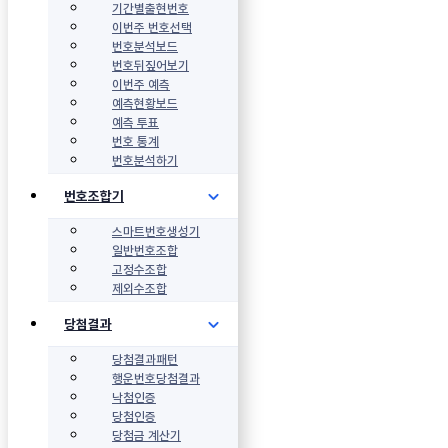
기간별출현번호
이번주 번호선택
번호분석보드
번호뒤짚어보기
이번주 예측
예측현황보드
예측 투표
번호 통계
번호분석하기
번호조합기
스마트번호생성기
일반번호조합
고정수조합
제외수조합
당첨결과
당첨결과패턴
행운번호당첨결과
낙첨인증
당첨인증
당첨금 계산기