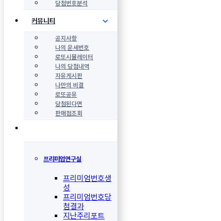
당첨번호분석
커뮤니티
공지사항
나의 운세번호
로또시뮬레이터
나의 당첨내역
자유게시판
나만의 비결
로또공유
당첨된다면
판매점조회
프리미엄연구실
프리미엄번호생
성
프리미엄번호당
첨결과
지난주리포트