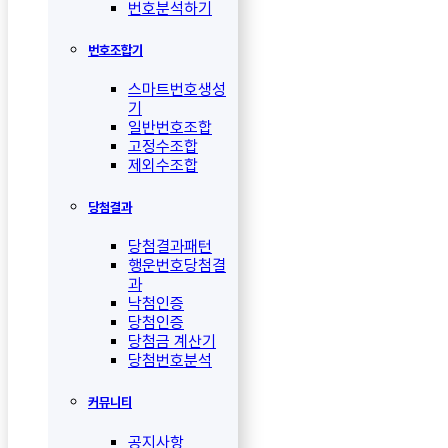
번호분석하기
번호조합기
스마트번호생성
기
일반번호조합
고정수조합
제외수조합
당첨결과
당첨결과패턴
행운번호당첨결
과
낙첨인증
당첨인증
당첨금 계산기
당첨번호분석
커뮤니티
공지사항