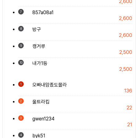
2,600
857a08a1
7
2,600
방구
8
2,600
캥거루
9
2,500
내가1등
10
2,500
오빠내맘좄도몰라
1
136
울트라킵
2
22
gwen1234
3
21
byk51
4