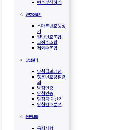
번호분석하기
번호조합기
스마트번호생성
기
일반번호조합
고정수조합
제외수조합
당첨결과
당첨결과패턴
행운번호당첨결
과
낙첨인증
당첨인증
당첨금 계산기
당첨번호분석
커뮤니티
공지사항