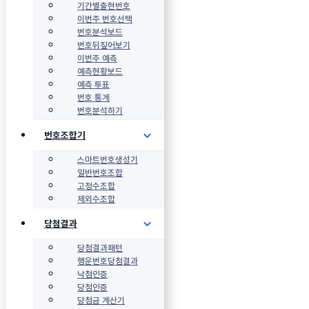
기간별출현번호
이번주 번호선택
번호분석보드
번호뒤짚어보기
이번주 예측
예측현황보드
예측 투표
번호 통계
번호분석하기
번호조합기
스마트번호생성기
일반번호조합
고정수조합
제외수조합
당첨결과
당첨결과패턴
행운번호당첨결과
낙첨인증
당첨인증
당첨금 계산기