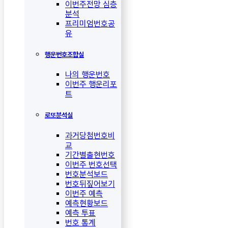
이번주전망 심층
분석
프리미엄번호공
유
행운번호조합실
나의 행운번호
이번주 행운리포
트
로또분석실
과거당첨번호비
교
기간별출현번호
이번주 번호선택
번호분석보드
번호뒤짚어보기
이번주 예측
예측현황보드
예측 투표
번호 통계