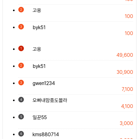
고옹
2
100
byk51
3
100
고옹
1
49,600
byk51
2
30,900
gwen1234
3
7,100
오빠내맘좄도몰라
4
4,100
일꾼55
5
3,000
kms880714
6