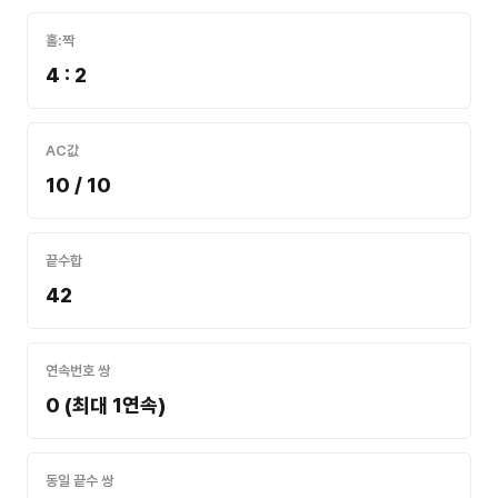
홀:짝
4 : 2
AC값
10 / 10
끝수합
42
연속번호 쌍
0 (최대 1연속)
동일 끝수 쌍