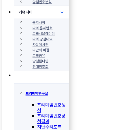
당첨번호분석
커뮤니티
공지사항
나의 운세번호
로또시뮬레이터
나의 당첨내역
자유게시판
나만의 비결
로또공유
당첨된다면
판매점조회
프리미엄연구실
프리미엄번호생
성
프리미엄번호당
첨결과
지난주리포트