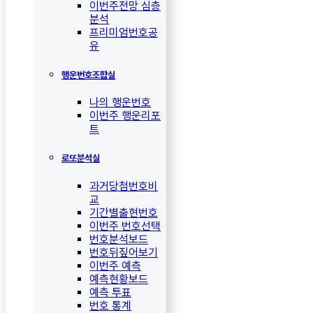
이번주전망 심층
분석
프리미엄번호공
유
행운번호조합실
나의 행운번호
이번주 행운리포
트
로또분석실
과거당첨번호비
교
기간별출현번호
이번주 번호선택
번호분석보드
번호뒤짚어보기
이번주 예측
예측현황보드
예측 투표
번호 통계