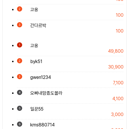
고옹
2
100
간다르박
3
100
고옹
1
49,800
byk51
2
30,900
gwen1234
3
7,100
오빠내맘좄도몰라
4
4,100
일꾼55
5
3,000
kms880714
6