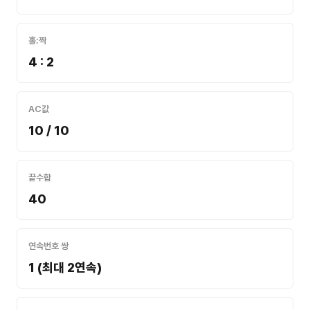
홀:짝
4 : 2
AC값
10 / 10
끝수합
40
연속번호 쌍
1 (최대 2연속)