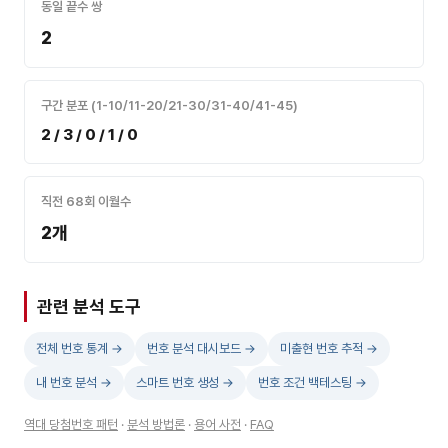
동일 끝수 쌍
2
구간 분포 (1-10/11-20/21-30/31-40/41-45)
2 / 3 / 0 / 1 / 0
직전 68회 이월수
2개
관련 분석 도구
전체 번호 통계 →
번호 분석 대시보드 →
미출현 번호 추적 →
내 번호 분석 →
스마트 번호 생성 →
번호 조건 백테스팅 →
역대 당첨번호 패턴
·
분석 방법론
·
용어 사전
·
FAQ