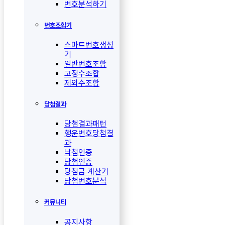
번호분석하기
번호조합기
스마트번호생성
기
일반번호조합
고정수조합
제외수조합
당첨결과
당첨결과패턴
행운번호당첨결
과
낙첨인증
당첨인증
당첨금 계산기
당첨번호분석
커뮤니티
공지사항