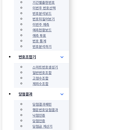
기간별출현번호
이번주 번호선택
번호분석보드
번호뒤짚어보기
이번주 예측
예측현황보드
예측 투표
번호 통계
번호분석하기
번호조합기
스마트번호생성기
일반번호조합
고정수조합
제외수조합
당첨결과
당첨결과패턴
행운번호당첨결과
낙첨인증
당첨인증
당첨금 계산기