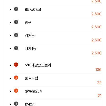
2,600
857a08a1
7
2,600
방구
8
2,600
캥거루
9
2,500
내가1등
10
2,500
오빠내맘좄도몰라
1
136
울트라킵
2
22
gwen1234
3
21
byk51
4