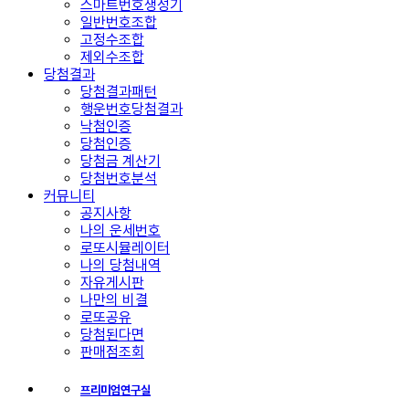
스마트번호생성기
일반번호조합
고정수조합
제외수조합
당첨결과
당첨결과패턴
행운번호당첨결과
낙첨인증
당첨인증
당첨금 계산기
당첨번호분석
커뮤니티
공지사항
나의 운세번호
로또시뮬레이터
나의 당첨내역
자유게시판
나만의 비결
로또공유
당첨된다면
판매점조회
프리미엄연구실