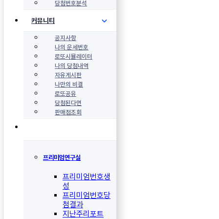
당첨번호분석
커뮤니티
공지사항
나의 운세번호
로또시뮬레이터
나의 당첨내역
자유게시판
나만의 비결
로또공유
당첨된다면
판매점조회
프리미엄연구실
프리미엄번호생
성
프리미엄번호당
첨결과
지난주리포트