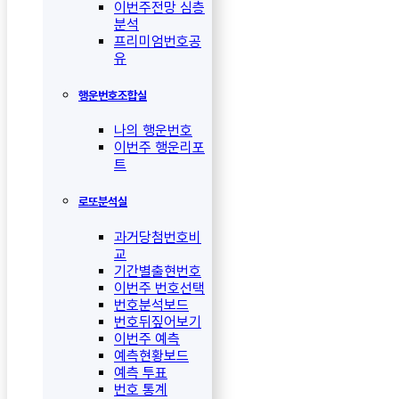
이번주전망 심층
분석
프리미엄번호공
유
행운번호조합실
나의 행운번호
이번주 행운리포
트
로또분석실
과거당첨번호비
교
기간별출현번호
이번주 번호선택
번호분석보드
번호뒤짚어보기
이번주 예측
예측현황보드
예측 투표
번호 통계