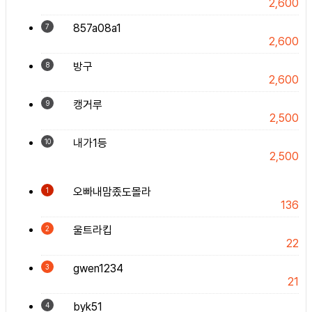
2,600
857a08a1
7
2,600
방구
8
2,600
캥거루
9
2,500
내가1등
10
2,500
오빠내맘좄도몰라
1
136
울트라킵
2
22
gwen1234
3
21
byk51
4