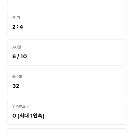
홀:짝
2 : 4
AC값
6 / 10
끝수합
32
연속번호 쌍
0 (최대 1연속)