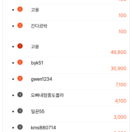
고옹
2
100
간다르박
3
100
고옹
1
49,800
byk51
2
30,900
gwen1234
3
7,100
오빠내맘좄도몰라
4
4,100
일꾼55
5
3,000
kms880714
6