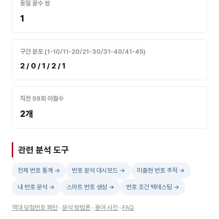
동일 끝수 쌍
1
구간 분포 (1-10/11-20/21-30/31-40/41-45)
2 / 0 / 1 / 2 / 1
직전 59회 이월수
2개
관련 분석 도구
전체 번호 통계 →
번호 분석 대시보드 →
미출현 번호 추적 →
내 번호 분석 →
스마트 번호 생성 →
번호 조건 백테스팅 →
역대 당첨번호 패턴
·
분석 방법론
·
용어 사전
·
FAQ