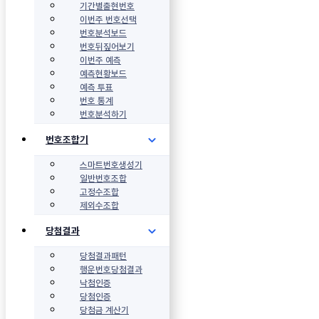
기간별출현번호
이번주 번호선택
번호분석보드
번호뒤짚어보기
이번주 예측
예측현황보드
예측 투표
번호 통계
번호분석하기
번호조합기
스마트번호생성기
일반번호조합
고정수조합
제외수조합
당첨결과
당첨결과패턴
행운번호당첨결과
낙첨인증
당첨인증
당첨금 계산기