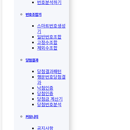
번호분석하기
번호조합기
스마트번호생성
기
일반번호조합
고정수조합
제외수조합
당첨결과
당첨결과패턴
행운번호당첨결
과
낙첨인증
당첨인증
당첨금 계산기
당첨번호분석
커뮤니티
공지사항