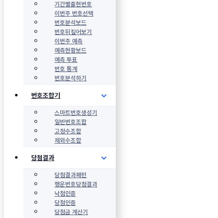
기간별출현번호
이번주 번호선택
번호분석보드
번호뒤짚어보기
이번주 예측
예측현황보드
예측 투표
번호 통계
번호분석하기
번호조합기
스마트번호생성기
일반번호조합
고정수조합
제외수조합
당첨결과
당첨결과패턴
행운번호당첨결과
낙첨인증
당첨인증
당첨금 계산기