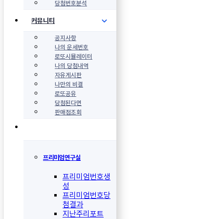
당첨번호분석
커뮤니티
공지사항
나의 운세번호
로또시뮬레이터
나의 당첨내역
자유게시판
나만의 비결
로또공유
당첨된다면
판매점조회
프리미엄연구실
프리미엄번호생
성
프리미엄번호당
첨결과
지난주리포트