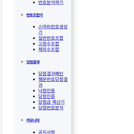
번호분석하기
번호조합기
스마트번호생성
기
일반번호조합
고정수조합
제외수조합
당첨결과
당첨결과패턴
행운번호당첨결
과
낙첨인증
당첨인증
당첨금 계산기
당첨번호분석
커뮤니티
공지사항