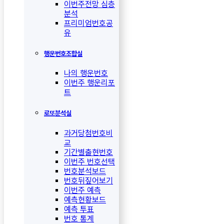
이번주전망 심층
분석
프리미엄번호공
유
행운번호조합실
나의 행운번호
이번주 행운리포
트
로또분석실
과거당첨번호비
교
기간별출현번호
이번주 번호선택
번호분석보드
번호뒤짚어보기
이번주 예측
예측현황보드
예측 투표
번호 통계