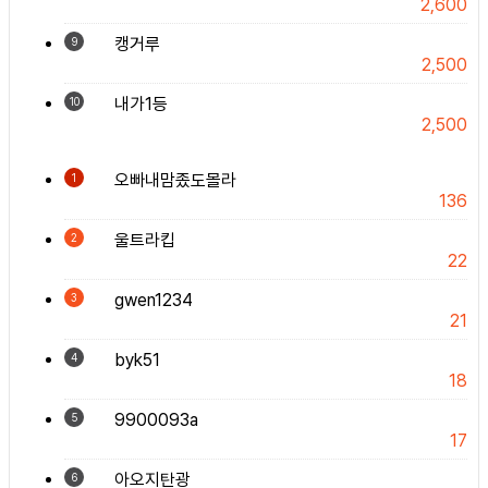
2,600
캥거루
9
2,500
내가1등
10
2,500
오빠내맘좄도몰라
1
136
울트라킵
2
22
gwen1234
3
21
byk51
4
18
9900093a
5
17
아오지탄광
6