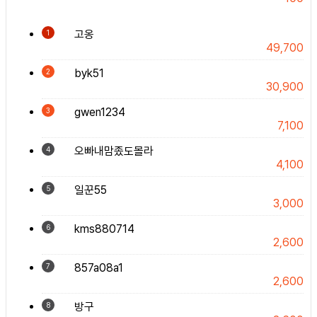
고옹
1
49,700
byk51
2
30,900
gwen1234
3
7,100
오빠내맘좄도몰라
4
4,100
일꾼55
5
3,000
kms880714
6
2,600
857a08a1
7
2,600
방구
8