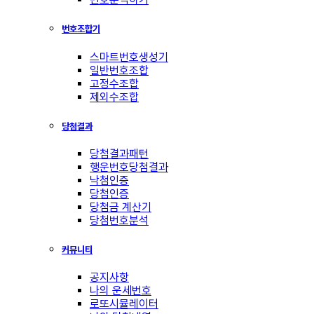
번호조합기
스마트번호생성기
일반번호조합
고정수조합
제외수조합
당첨결과
당첨결과패턴
행운번호당첨결과
낙첨인증
당첨인증
당첨금 계산기
당첨번호분석
커뮤니티
공지사항
나의 운세번호
로또시뮬레이터