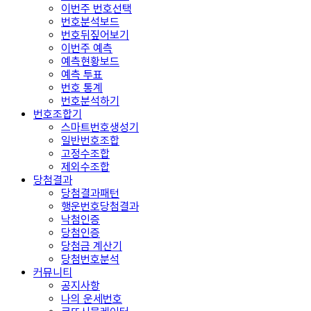
이번주 번호선택
번호분석보드
번호뒤짚어보기
이번주 예측
예측현황보드
예측 투표
번호 통계
번호분석하기
번호조합기
스마트번호생성기
일반번호조합
고정수조합
제외수조합
당첨결과
당첨결과패턴
행운번호당첨결과
낙첨인증
당첨인증
당첨금 계산기
당첨번호분석
커뮤니티
공지사항
나의 운세번호