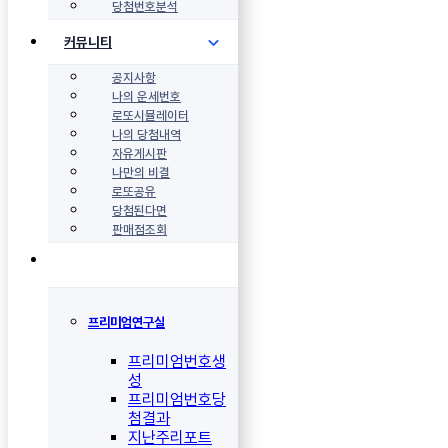
당첨번호분석
커뮤니티
공지사항
나의 운세번호
로또시뮬레이터
나의 당첨내역
자유게시판
나만의 비결
로또공유
당첨된다면
판매점조회
프리미엄연구실
프리미엄번호생
성
프리미엄번호당
첨결과
지난주리포트