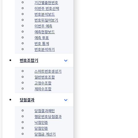
기간별출현번호
이번주 번호선택
번호분석보드
번호뒤짚어보기
이번주 예측
예측현황보드
예측 투표
번호 통계
번호분석하기
번호조합기
스마트번호생성기
일반번호조합
고정수조합
제외수조합
당첨결과
당첨결과패턴
행운번호당첨결과
낙첨인증
당첨인증
당첨금 계산기