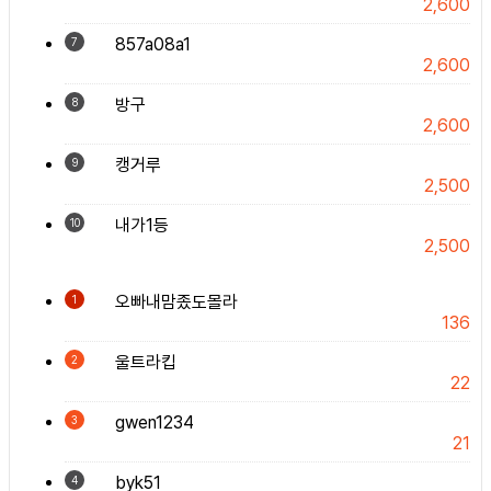
2,600
857a08a1
7
2,600
방구
8
2,600
캥거루
9
2,500
내가1등
10
2,500
오빠내맘좄도몰라
1
136
울트라킵
2
22
gwen1234
3
21
byk51
4