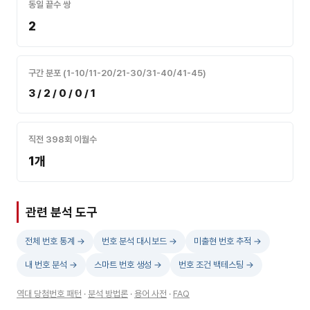
동일 끝수 쌍
2
구간 분포 (1-10/11-20/21-30/31-40/41-45)
3 / 2 / 0 / 0 / 1
직전 398회 이월수
1개
관련 분석 도구
전체 번호 통계 →
번호 분석 대시보드 →
미출현 번호 추적 →
내 번호 분석 →
스마트 번호 생성 →
번호 조건 백테스팅 →
역대 당첨번호 패턴
·
분석 방법론
·
용어 사전
·
FAQ