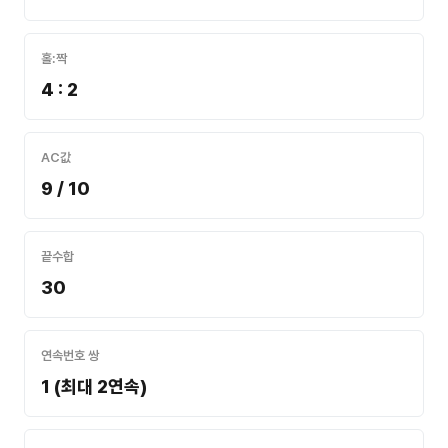
홀:짝
4 : 2
AC값
9 / 10
끝수합
30
연속번호 쌍
1 (최대 2연속)