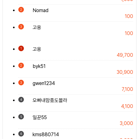
Nomad
2
100
고옹
3
100
고옹
1
49,700
byk51
2
30,900
gwen1234
3
7,100
오빠내맘좄도몰라
4
4,100
일꾼55
5
3,000
kms880714
6