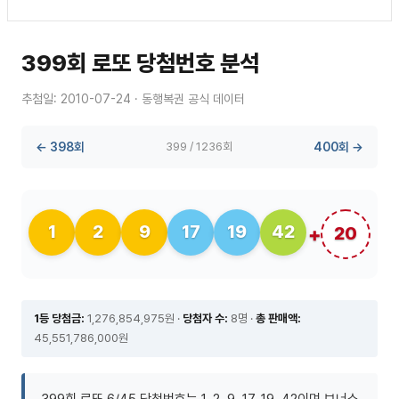
399회 로또 당첨번호 분석
추첨일: 2010-07-24 · 동행복권 공식 데이터
← 398회
399 / 1236회
400회 →
1
2
9
17
19
42
20
1등 당첨금:
1,276,854,975원 ·
당첨자 수:
8명 ·
총 판매액:
45,551,786,000원
399회 로또 6/45 당첨번호는 1, 2, 9, 17, 19, 42이며 보너스