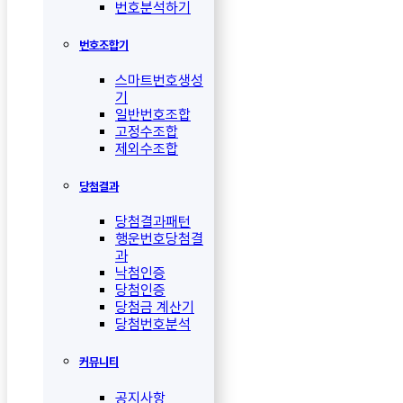
번호분석하기
번호조합기
스마트번호생성
기
일반번호조합
고정수조합
제외수조합
당첨결과
당첨결과패턴
행운번호당첨결
과
낙첨인증
당첨인증
당첨금 계산기
당첨번호분석
커뮤니티
공지사항