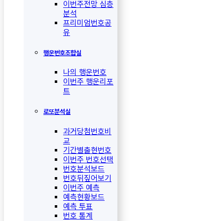
이번주전망 심층
분석
프리미엄번호공
유
행운번호조합실
나의 행운번호
이번주 행운리포
트
로또분석실
과거당첨번호비
교
기간별출현번호
이번주 번호선택
번호분석보드
번호뒤짚어보기
이번주 예측
예측현황보드
예측 투표
번호 통계