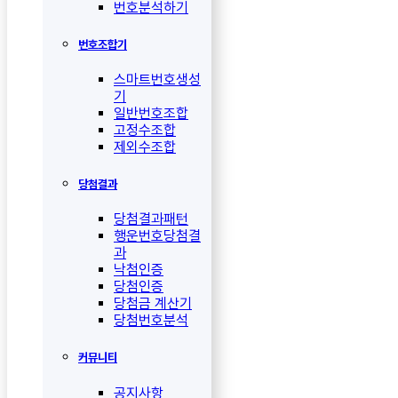
번호분석하기
번호조합기
스마트번호생성
기
일반번호조합
고정수조합
제외수조합
당첨결과
당첨결과패턴
행운번호당첨결
과
낙첨인증
당첨인증
당첨금 계산기
당첨번호분석
커뮤니티
공지사항