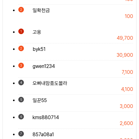
일확천금
2
100
고옹
1
49,700
byk51
2
30,900
gwen1234
3
7,100
오빠내맘좄도몰라
4
4,100
일꾼55
5
3,000
kms880714
6
2,600
857a08a1
7