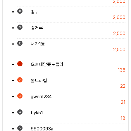
2,600
방구
8
2,600
캥거루
9
2,500
내가1등
10
2,500
오빠내맘좄도몰라
1
136
울트라킵
2
22
gwen1234
3
21
byk51
4
18
9900093a
5