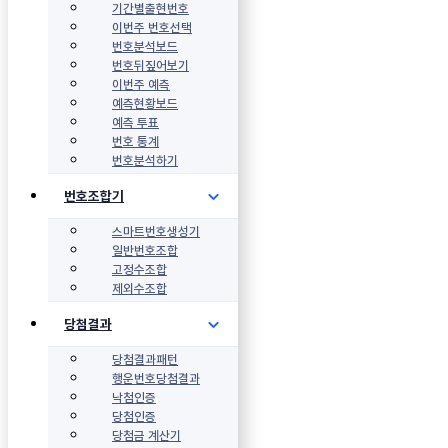
기간별출현번호
이번주 번호선택
번호분석보드
번호뒤짚어보기
이번주 예측
예측현황보드
예측 투표
번호 통계
번호분석하기
번호조합기
스마트번호생성기
일반번호조합
고정수조합
제외수조합
당첨결과
당첨결과패턴
행운번호당첨결과
낙첨인증
당첨인증
당첨금 계산기