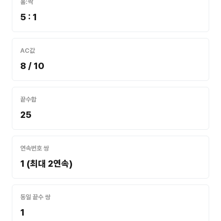
홀:짝
5 : 1
AC값
8 / 10
끝수합
25
연속번호 쌍
1 (최대 2연속)
동일 끝수 쌍
1