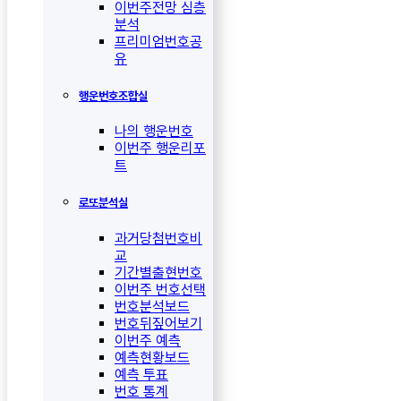
이번주전망 심층
분석
프리미엄번호공
유
행운번호조합실
나의 행운번호
이번주 행운리포
트
로또분석실
과거당첨번호비
교
기간별출현번호
이번주 번호선택
번호분석보드
번호뒤짚어보기
이번주 예측
예측현황보드
예측 투표
번호 통계