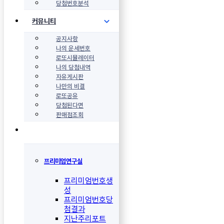
당첨번호분석
커뮤니티
공지사항
나의 운세번호
로또시뮬레이터
나의 당첨내역
자유게시판
나만의 비결
로또공유
당첨된다면
판매점조회
프리미엄연구실
프리미엄번호생
성
프리미엄번호당
첨결과
지난주리포트