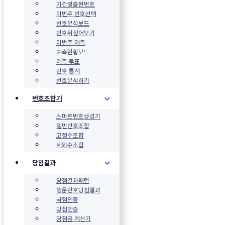
기간별출현번호
이번주 번호선택
번호분석보드
번호뒤짚어보기
이번주 예측
예측현황보드
예측 투표
번호 통계
번호분석하기
번호조합기
스마트번호생성기
일반번호조합
고정수조합
제외수조합
당첨결과
당첨결과패턴
행운번호당첨결과
낙첨인증
당첨인증
당첨금 계산기