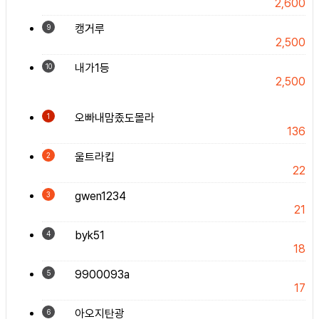
2,600
캥거루
9
2,500
내가1등
10
2,500
오빠내맘좄도몰라
1
136
울트라킵
2
22
gwen1234
3
21
byk51
4
18
9900093a
5
17
아오지탄광
6