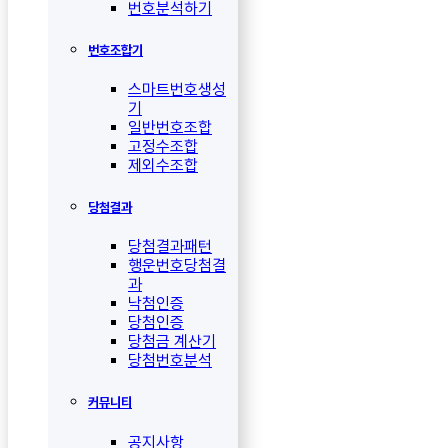
번호분석하기
번호조합기
스마트번호생성
기
일반번호조합
고정수조합
제외수조합
당첨결과
당첨결과패턴
행운번호당첨결
과
낙첨인증
당첨인증
당첨금 계산기
당첨번호분석
커뮤니티
공지사항