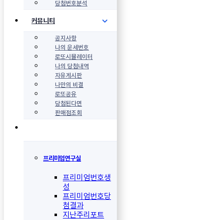
당첨번호분석
커뮤니티
공지사항
나의 운세번호
로또시뮬레이터
나의 당첨내역
자유게시판
나만의 비결
로또공유
당첨된다면
판매점조회
프리미엄연구실
프리미엄번호생
성
프리미엄번호당
첨결과
지난주리포트