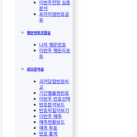
이번주전망 심층
분석
프리미엄번호공
유
행운번호조합실
나의 행운번호
이번주 행운리포
트
로또분석실
과거당첨번호비
교
기간별출현번호
이번주 번호선택
번호분석보드
번호뒤짚어보기
이번주 예측
예측현황보드
예측 투표
번호 통계