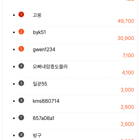
고옹
1
49,700
byk51
2
30,900
gwen1234
3
7,100
오빠내맘좄도몰라
4
4,100
일꾼55
5
3,000
kms880714
6
2,600
857a08a1
7
2,600
방구
8