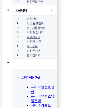
당첨번호분석
커뮤니티
공지사항
나의 운세번호
로또시뮬레이터
나의 당첨내역
자유게시판
나만의 비결
로또공유
당첨된다면
판매점조회
프리미엄연구실
프리미엄번호생
성
프리미엄번호당
첨결과
지난주리포트