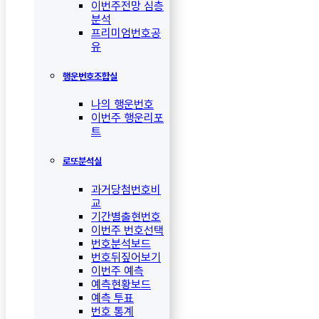
이번주전망 심층
분석
프리미엄번호공
유
행운번호조합실
나의 행운번호
이번주 행운리포
트
로또분석실
과거당첨번호비
교
기간별출현번호
이번주 번호선택
번호분석보드
번호뒤짚어보기
이번주 예측
예측현황보드
예측 투표
번호 통계