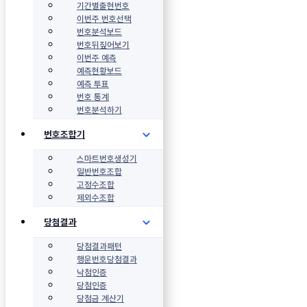
기간별출현번호
이번주 번호선택
번호분석보드
번호뒤짚어보기
이번주 예측
예측현황보드
예측 투표
번호 통계
번호분석하기
번호조합기
스마트번호생성기
일반번호조합
고정수조합
제외수조합
당첨결과
당첨결과패턴
행운번호당첨결과
낙첨인증
당첨인증
당첨금 계산기