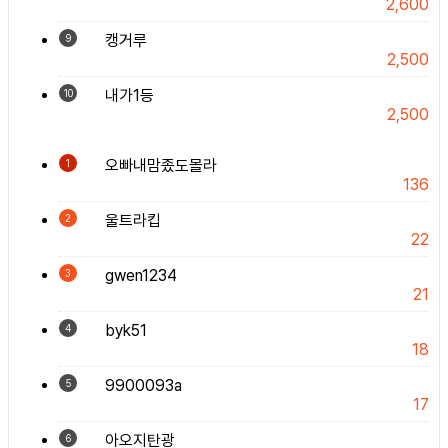
2,600
캥거루
9
2,500
내가1등
10
2,500
오빠내맘좄도몰라
1
136
울트라킵
2
22
gwen1234
3
21
byk51
4
18
9900093a
5
17
아오지탄광
6