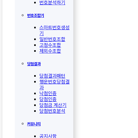
번호분석하기
번호조합기
스마트번호생성
기
일반번호조합
고정수조합
제외수조합
당첨결과
당첨결과패턴
행운번호당첨결
과
낙첨인증
당첨인증
당첨금 계산기
당첨번호분석
커뮤니티
공지사항