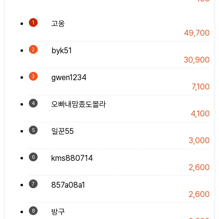
고옹
1
49,700
byk51
2
30,900
gwen1234
3
7,100
오빠내맘좄도몰라
4
4,100
일꾼55
5
3,000
kms880714
6
2,600
857a08a1
7
2,600
방구
8