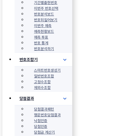
기간별출현번호
이번주 번호선택
번호분석보드
번호뒤짚어보기
이번주 예측
예측현황보드
예측 투표
번호 통계
번호분석하기
번호조합기
스마트번호생성기
일반번호조합
고정수조합
제외수조합
당첨결과
당첨결과패턴
행운번호당첨결과
낙첨인증
당첨인증
당첨금 계산기