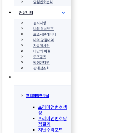
당첨번호분석
커뮤니티
공지사항
나의 운세번호
로또시뮬레이터
나의 당첨내역
자유게시판
나만의 비결
로또공유
당첨된다면
판매점조회
프리미엄연구실
프리미엄번호생
성
프리미엄번호당
첨결과
지난주리포트