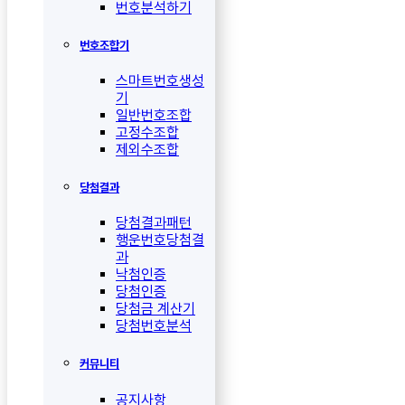
번호분석하기
번호조합기
스마트번호생성
기
일반번호조합
고정수조합
제외수조합
당첨결과
당첨결과패턴
행운번호당첨결
과
낙첨인증
당첨인증
당첨금 계산기
당첨번호분석
커뮤니티
공지사항