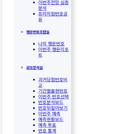
이번주전망 심층
분석
프리미엄번호공
유
행운번호조합실
나의 행운번호
이번주 행운리포
트
로또분석실
과거당첨번호비
교
기간별출현번호
이번주 번호선택
번호분석보드
번호뒤짚어보기
이번주 예측
예측현황보드
예측 투표
번호 통계