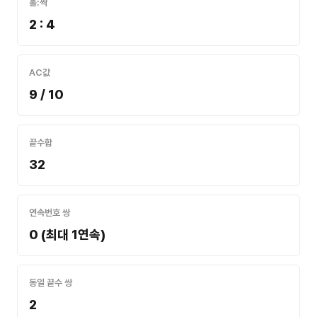
홀:짝
2 : 4
AC값
9 / 10
끝수합
32
연속번호 쌍
0 (최대 1연속)
동일 끝수 쌍
2