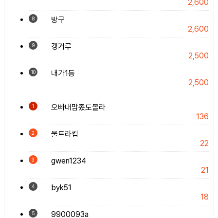
2,600
방구
8
2,600
캥거루
9
2,500
내가1등
10
2,500
오빠내맘좄도몰라
1
136
울트라킵
2
22
gwen1234
3
21
byk51
4
18
9900093a
5