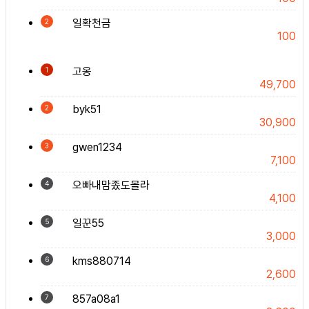
일확천금
2
100
고옹
1
49,700
byk51
2
30,900
gwen1234
3
7,100
오빠내맘좄도몰라
4
4,100
일꾼55
5
3,000
kms880714
6
2,600
857a08a1
7