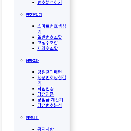
번호분석하기
번호조합기
스마트번호생성
기
일반번호조합
고정수조합
제외수조합
당첨결과
당첨결과패턴
행운번호당첨결
과
낙첨인증
당첨인증
당첨금 계산기
당첨번호분석
커뮤니티
공지사항