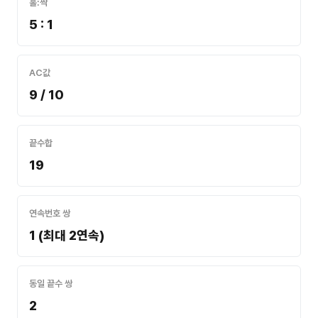
홀:짝
5 : 1
AC값
9 / 10
끝수합
19
연속번호 쌍
1 (최대 2연속)
동일 끝수 쌍
2