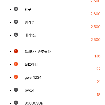
2,600
방구
8
2,600
캥거루
9
2,500
내가1등
10
2,500
오빠내맘좄도몰라
1
136
울트라킵
2
22
gwen1234
3
21
byk51
4
18
9900093a
5