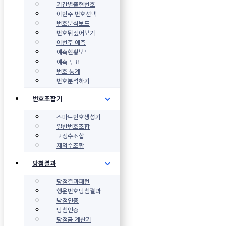
기간별출현번호
이번주 번호선택
번호분석보드
번호뒤짚어보기
이번주 예측
예측현황보드
예측 투표
번호 통계
번호분석하기
번호조합기
스마트번호생성기
일반번호조합
고정수조합
제외수조합
당첨결과
당첨결과패턴
행운번호당첨결과
낙첨인증
당첨인증
당첨금 계산기