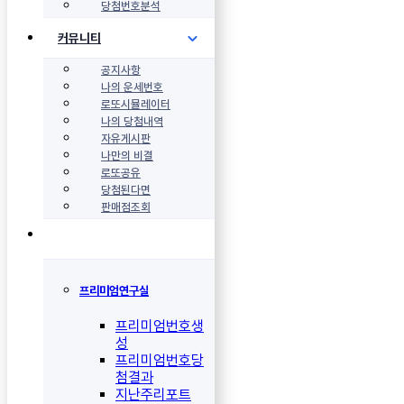
당첨번호분석
커뮤니티
공지사항
나의 운세번호
로또시뮬레이터
나의 당첨내역
자유게시판
나만의 비결
로또공유
당첨된다면
판매점조회
프리미엄연구실
프리미엄번호생
성
프리미엄번호당
첨결과
지난주리포트