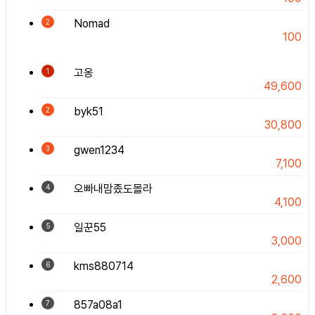
Nomad
2
100
고옹
1
49,600
byk51
2
30,800
gwen1234
3
7,100
오빠내맘좄도몰라
4
4,100
일꾼55
5
3,000
kms880714
6
2,600
857a08a1
7