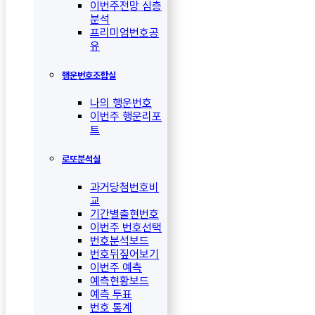
이번주전망 심층
분석
프리미엄번호공
유
행운번호조합실
나의 행운번호
이번주 행운리포
트
로또분석실
과거당첨번호비
교
기간별출현번호
이번주 번호선택
번호분석보드
번호뒤짚어보기
이번주 예측
예측현황보드
예측 투표
번호 통계