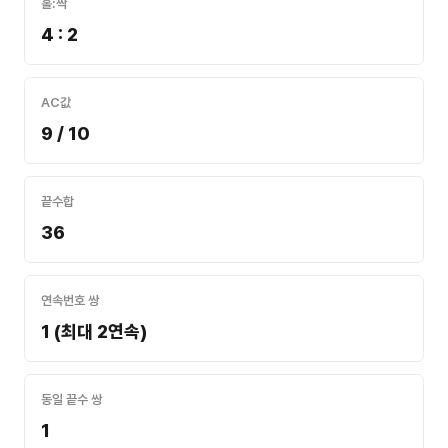
홀:짝
4 : 2
AC값
9 / 10
끝수합
36
연속번호 쌍
1 (최대 2연속)
동일 끝수 쌍
1