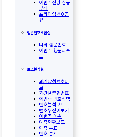
이번주전망 심층
분석
프리미엄번호공
유
행운번호조합실
나의 행운번호
이번주 행운리포
트
로또분석실
과거당첨번호비
교
기간별출현번호
이번주 번호선택
번호분석보드
번호뒤짚어보기
이번주 예측
예측현황보드
예측 투표
번호 통계