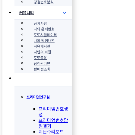
당첨번호분석
커뮤니티
공지사항
나의 운세번호
로또시뮬레이터
나의 당첨내역
자유게시판
나만의 비결
로또공유
당첨된다면
판매점조회
프리미엄연구실
프리미엄번호생
성
프리미엄번호당
첨결과
지난주리포트