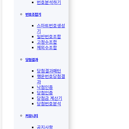
번호분석하기
번호조합기
스마트번호생성
기
일반번호조합
고정수조합
제외수조합
당첨결과
당첨결과패턴
행운번호당첨결
과
낙첨인증
당첨인증
당첨금 계산기
당첨번호분석
커뮤니티
공지사항