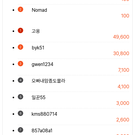
Nomad
2
100
고옹
1
49,600
byk51
2
30,800
gwen1234
3
7,100
오빠내맘좄도몰라
4
4,100
일꾼55
5
3,000
kms880714
6
2,600
857a08a1
7