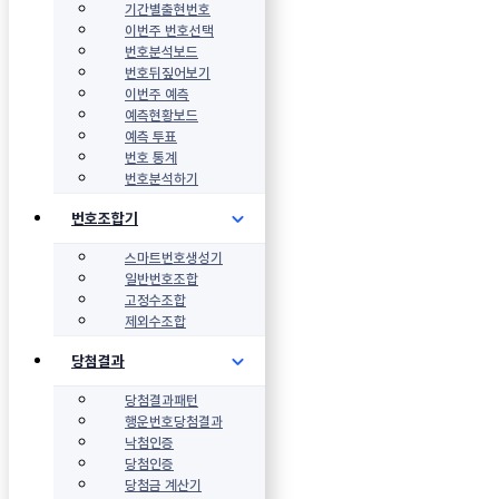
기간별출현번호
이번주 번호선택
번호분석보드
번호뒤짚어보기
이번주 예측
예측현황보드
예측 투표
번호 통계
번호분석하기
번호조합기
스마트번호생성기
일반번호조합
고정수조합
제외수조합
당첨결과
당첨결과패턴
행운번호당첨결과
낙첨인증
당첨인증
당첨금 계산기