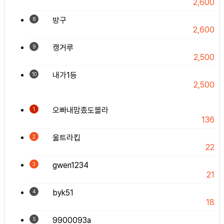
2,600
방구
8
2,600
캥거루
9
2,500
내가1등
10
2,500
오빠내맘좄도몰라
1
136
울트라킵
2
22
gwen1234
3
21
byk51
4
18
9900093a
5