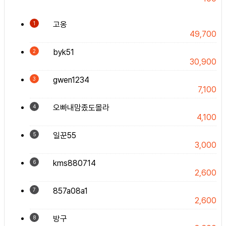
고옹
1
49,700
byk51
2
30,900
gwen1234
3
7,100
오빠내맘좄도몰라
4
4,100
일꾼55
5
3,000
kms880714
6
2,600
857a08a1
7
2,600
방구
8