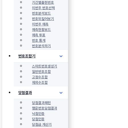
기간별출현번호
이번주 번호선택
번호분석보드
번호뒤짚어보기
이번주 예측
예측현황보드
예측 투표
번호 통계
번호분석하기
번호조합기
스마트번호생성기
일반번호조합
고정수조합
제외수조합
당첨결과
당첨결과패턴
행운번호당첨결과
낙첨인증
당첨인증
당첨금 계산기