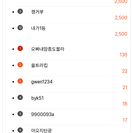
2,600
캥거루
9
2,500
내가1등
10
2,500
오빠내맘좄도몰라
1
136
울트라킵
2
22
gwen1234
3
21
byk51
4
18
9900093a
5
17
아오지탄광
6