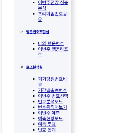
이번주전망 심층
분석
프리미엄번호공
유
행운번호조합실
나의 행운번호
이번주 행운리포
트
로또분석실
과거당첨번호비
교
기간별출현번호
이번주 번호선택
번호분석보드
번호뒤짚어보기
이번주 예측
예측현황보드
예측 투표
번호 통계