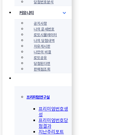
당첨번호분석
커뮤니티
공지사항
나의 운세번호
로또시뮬레이터
나의 당첨내역
자유게시판
나만의 비결
로또공유
당첨된다면
판매점조회
프리미엄연구실
프리미엄번호생
성
프리미엄번호당
첨결과
지난주리포트