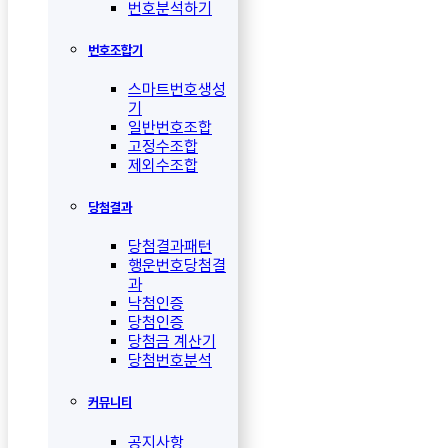
번호분석하기
번호조합기
스마트번호생성
기
일반번호조합
고정수조합
제외수조합
당첨결과
당첨결과패턴
행운번호당첨결
과
낙첨인증
당첨인증
당첨금 계산기
당첨번호분석
커뮤니티
공지사항