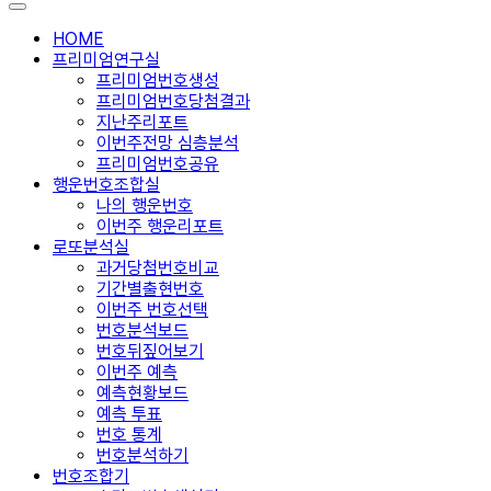
HOME
프리미엄연구실
프리미엄번호생성
프리미엄번호당첨결과
지난주리포트
이번주전망 심층분석
프리미엄번호공유
행운번호조합실
나의 행운번호
이번주 행운리포트
로또분석실
과거당첨번호비교
기간별출현번호
이번주 번호선택
번호분석보드
번호뒤짚어보기
이번주 예측
예측현황보드
예측 투표
번호 통계
번호분석하기
번호조합기