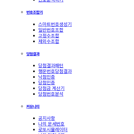
번호조합기
스마트번호생성기
일반번호조합
고정수조합
제외수조합
당첨결과
당첨결과패턴
행운번호당첨결과
낙첨인증
당첨인증
당첨금 계산기
당첨번호분석
커뮤니티
공지사항
나의 운세번호
로또시뮬레이터