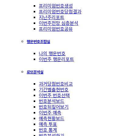
프리미엄번호생성
프리미엄번호당첨결과
지난주리포트
이번주전망 심층분석
프리미엄번호공유
행운번호조합실
나의 행운번호
이번주 행운리포트
로또분석실
과거당첨번호비교
기간별출현번호
이번주 번호선택
번호분석보드
번호뒤짚어보기
이번주 예측
예측현황보드
예측 투표
번호 통계
번호분석하기