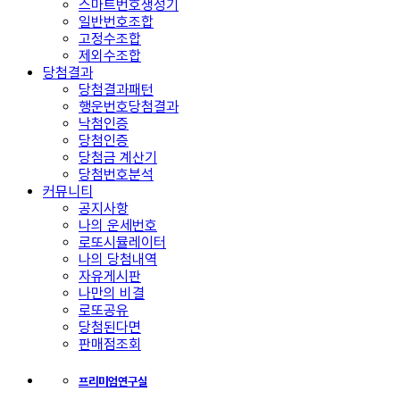
스마트번호생성기
일반번호조합
고정수조합
제외수조합
당첨결과
당첨결과패턴
행운번호당첨결과
낙첨인증
당첨인증
당첨금 계산기
당첨번호분석
커뮤니티
공지사항
나의 운세번호
로또시뮬레이터
나의 당첨내역
자유게시판
나만의 비결
로또공유
당첨된다면
판매점조회
프리미엄연구실