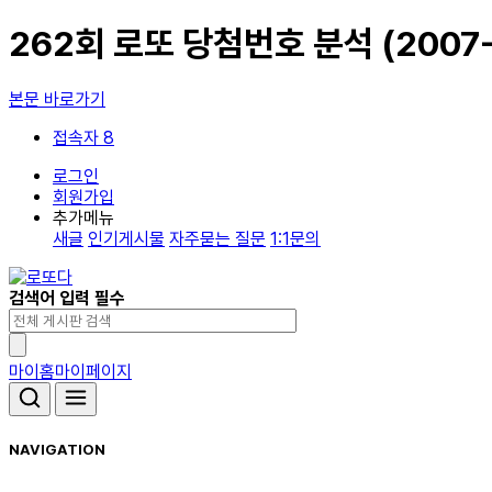
262회 로또 당첨번호 분석 (2007-
본문 바로가기
접속자 8
로그인
회원가입
추가메뉴
새글
인기게시물
자주묻는 질문
1:1문의
검색어 입력 필수
마이홈
마이페이지
NAVIGATION