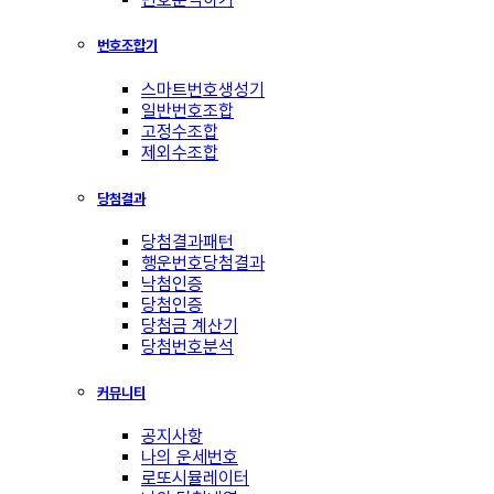
번호조합기
스마트번호생성기
일반번호조합
고정수조합
제외수조합
당첨결과
당첨결과패턴
행운번호당첨결과
낙첨인증
당첨인증
당첨금 계산기
당첨번호분석
커뮤니티
공지사항
나의 운세번호
로또시뮬레이터