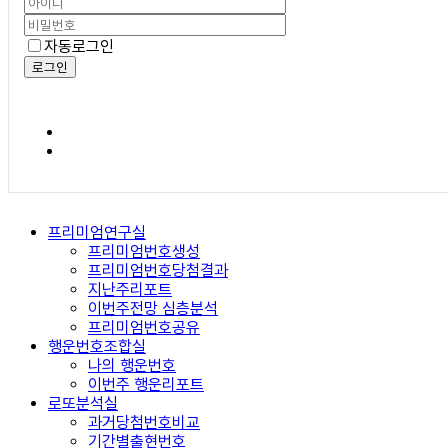
자동로그인
로그인
프리미엄연구실
프리미엄번호생성
프리미엄번호당첨결과
지난주리포트
이번주전망 심층분석
프리미엄번호공유
행운번호조합실
나의 행운번호
이번주 행운리포트
로또분석실
과거당첨번호비교
기간별출현번호