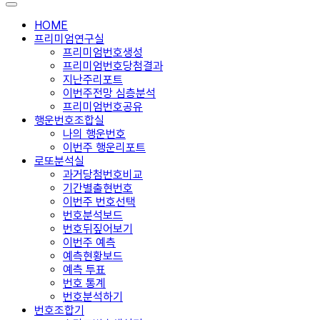
HOME
프리미엄연구실
프리미엄번호생성
프리미엄번호당첨결과
지난주리포트
이번주전망 심층분석
프리미엄번호공유
행운번호조합실
나의 행운번호
이번주 행운리포트
로또분석실
과거당첨번호비교
기간별출현번호
이번주 번호선택
번호분석보드
번호뒤짚어보기
이번주 예측
예측현황보드
예측 투표
번호 통계
번호분석하기
번호조합기