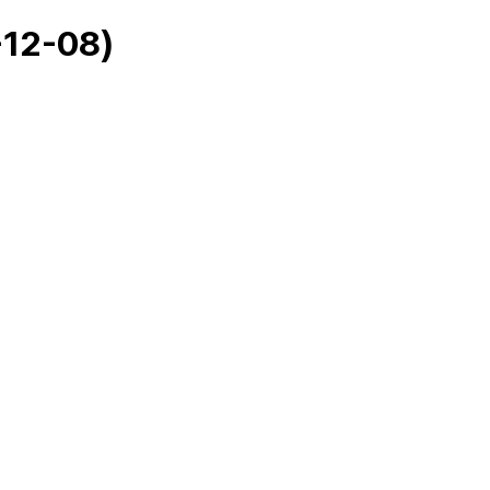
12-08)