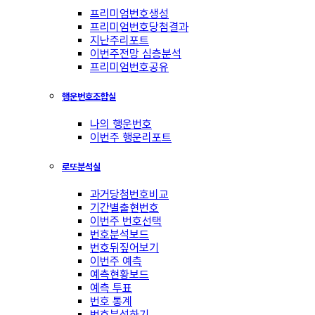
프리미엄번호생성
프리미엄번호당첨결과
지난주리포트
이번주전망 심층분석
프리미엄번호공유
행운번호조합실
나의 행운번호
이번주 행운리포트
로또분석실
과거당첨번호비교
기간별출현번호
이번주 번호선택
번호분석보드
번호뒤짚어보기
이번주 예측
예측현황보드
예측 투표
번호 통계
번호분석하기