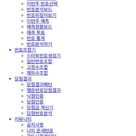
이번주 번호선택
번호분석보드
번호뒤짚어보기
이번주 예측
예측현황보드
예측 투표
번호 통계
번호분석하기
번호조합기
스마트번호생성기
일반번호조합
고정수조합
제외수조합
당첨결과
당첨결과패턴
행운번호당첨결과
낙첨인증
당첨인증
당첨금 계산기
당첨번호분석
커뮤니티
공지사항
나의 운세번호