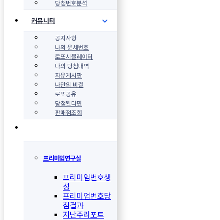
당첨번호분석
커뮤니티
공지사항
나의 운세번호
로또시뮬레이터
나의 당첨내역
자유게시판
나만의 비결
로또공유
당첨된다면
판매점조회
프리미엄연구실
프리미엄번호생
성
프리미엄번호당
첨결과
지난주리포트