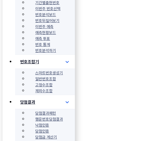
기간별출현번호
이번주 번호선택
번호분석보드
번호뒤짚어보기
이번주 예측
예측현황보드
예측 투표
번호 통계
번호분석하기
번호조합기
스마트번호생성기
일반번호조합
고정수조합
제외수조합
당첨결과
당첨결과패턴
행운번호당첨결과
낙첨인증
당첨인증
당첨금 계산기