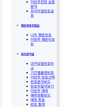
이번주전망 심층
분석
프리미엄번호공
유
행운번호조합실
나의 행운번호
이번주 행운리포
트
로또분석실
과거당첨번호비
교
기간별출현번호
이번주 번호선택
번호분석보드
번호뒤짚어보기
이번주 예측
예측현황보드
예측 투표
번호 통계