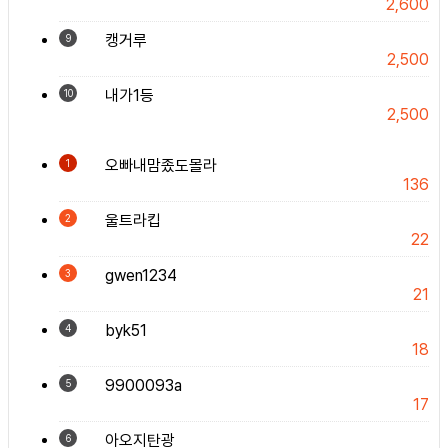
2,600
캥거루
9
2,500
내가1등
10
2,500
오빠내맘좄도몰라
1
136
울트라킵
2
22
gwen1234
3
21
byk51
4
18
9900093a
5
17
아오지탄광
6