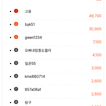
고옹
1
49,700
byk51
2
30,900
gwen1234
3
7,100
오빠내맘좄도몰라
4
4,100
일꾼55
5
3,000
kms880714
6
2,600
857a08a1
7
2,600
방구
8