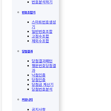
번호분석하기
번호조합기
스마트번호생성
기
일반번호조합
고정수조합
제외수조합
당첨결과
당첨결과패턴
행운번호당첨결
과
낙첨인증
당첨인증
당첨금 계산기
당첨번호분석
커뮤니티
공지사항