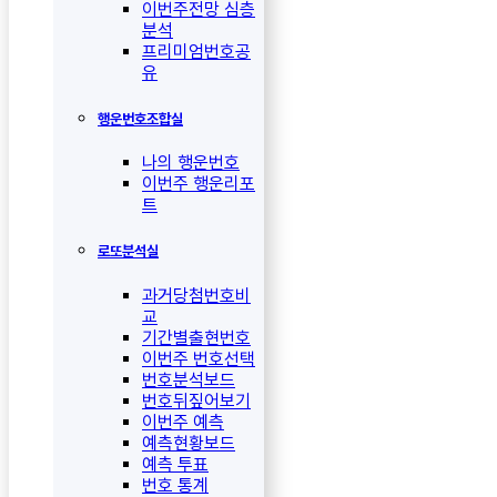
이번주전망 심층
분석
프리미엄번호공
유
행운번호조합실
나의 행운번호
이번주 행운리포
트
로또분석실
과거당첨번호비
교
기간별출현번호
이번주 번호선택
번호분석보드
번호뒤짚어보기
이번주 예측
예측현황보드
예측 투표
번호 통계