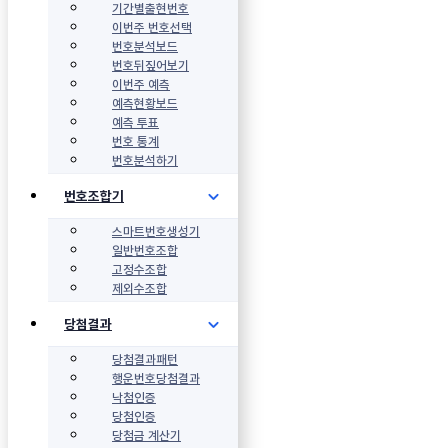
기간별출현번호
이번주 번호선택
번호분석보드
번호뒤짚어보기
이번주 예측
예측현황보드
예측 투표
번호 통계
번호분석하기
번호조합기
스마트번호생성기
일반번호조합
고정수조합
제외수조합
당첨결과
당첨결과패턴
행운번호당첨결과
낙첨인증
당첨인증
당첨금 계산기