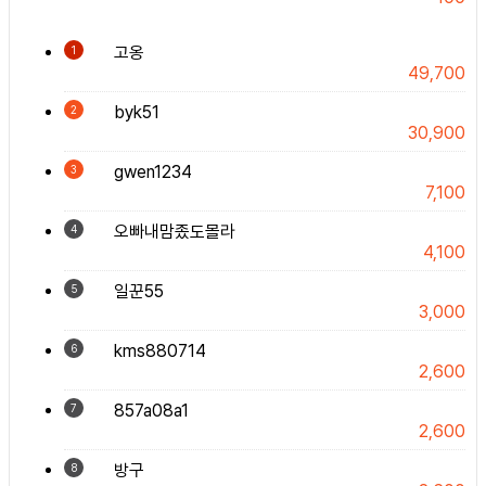
고옹
1
49,700
byk51
2
30,900
gwen1234
3
7,100
오빠내맘좄도몰라
4
4,100
일꾼55
5
3,000
kms880714
6
2,600
857a08a1
7
2,600
방구
8