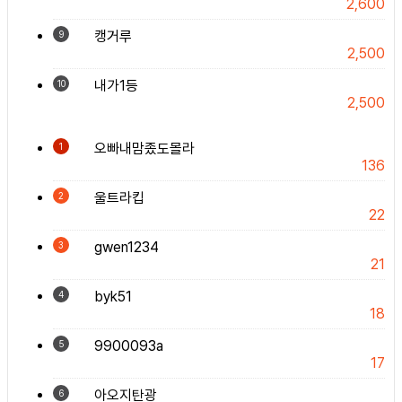
2,600
캥거루
9
2,500
내가1등
10
2,500
오빠내맘좄도몰라
1
136
울트라킵
2
22
gwen1234
3
21
byk51
4
18
9900093a
5
17
아오지탄광
6