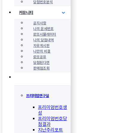
당첨번호분석
커뮤니티
공지사항
나의 운세번호
로또시뮬레이터
나의 당첨내역
자유게시판
나만의 비결
로또공유
당첨된다면
판매점조회
프리미엄연구실
프리미엄번호생
성
프리미엄번호당
첨결과
지난주리포트