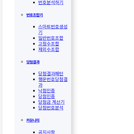
번호분석하기
번호조합기
스마트번호생성
기
일반번호조합
고정수조합
제외수조합
당첨결과
당첨결과패턴
행운번호당첨결
과
낙첨인증
당첨인증
당첨금 계산기
당첨번호분석
커뮤니티
공지사항