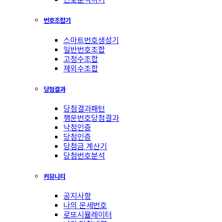
번호조합기
스마트번호생성기
일반번호조합
고정수조합
제외수조합
당첨결과
당첨결과패턴
행운번호당첨결과
낙첨인증
당첨인증
당첨금 계산기
당첨번호분석
커뮤니티
공지사항
나의 운세번호
로또시뮬레이터