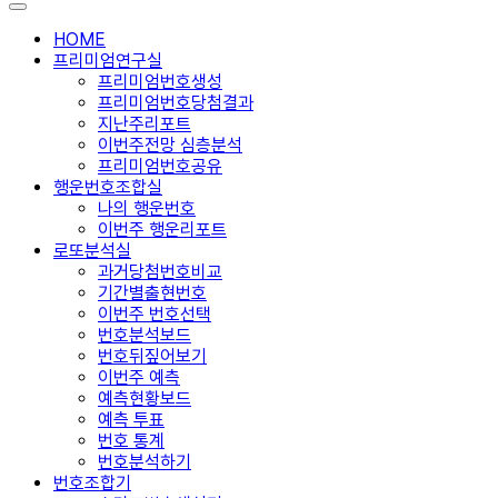
HOME
프리미엄연구실
프리미엄번호생성
프리미엄번호당첨결과
지난주리포트
이번주전망 심층분석
프리미엄번호공유
행운번호조합실
나의 행운번호
이번주 행운리포트
로또분석실
과거당첨번호비교
기간별출현번호
이번주 번호선택
번호분석보드
번호뒤짚어보기
이번주 예측
예측현황보드
예측 투표
번호 통계
번호분석하기
번호조합기