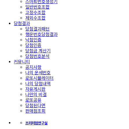
스마트번호생성기
일반번호조합
고정수조합
제외수조합
당첨결과
당첨결과패턴
행운번호당첨결과
낙첨인증
당첨인증
당첨금 계산기
당첨번호분석
커뮤니티
공지사항
나의 운세번호
로또시뮬레이터
나의 당첨내역
자유게시판
나만의 비결
로또공유
당첨된다면
판매점조회
프리미엄연구실