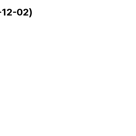
12-02)