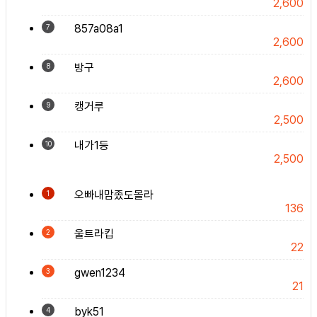
2,600
857a08a1
7
2,600
방구
8
2,600
캥거루
9
2,500
내가1등
10
2,500
오빠내맘좄도몰라
1
136
울트라킵
2
22
gwen1234
3
21
byk51
4