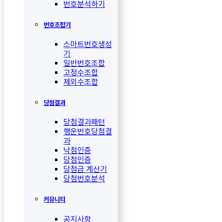
번호분석하기
번호조합기
스마트번호생성
기
일반번호조합
고정수조합
제외수조합
당첨결과
당첨결과패턴
행운번호당첨결
과
낙첨인증
당첨인증
당첨금 계산기
당첨번호분석
커뮤니티
공지사항