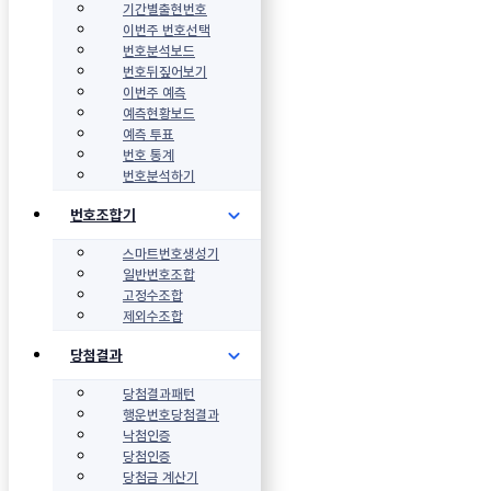
기간별출현번호
이번주 번호선택
번호분석보드
번호뒤짚어보기
이번주 예측
예측현황보드
예측 투표
번호 통계
번호분석하기
번호조합기
스마트번호생성기
일반번호조합
고정수조합
제외수조합
당첨결과
당첨결과패턴
행운번호당첨결과
낙첨인증
당첨인증
당첨금 계산기