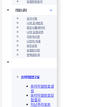
당첨번호분석
커뮤니티
공지사항
나의 운세번호
로또시뮬레이터
나의 당첨내역
자유게시판
나만의 비결
로또공유
당첨된다면
판매점조회
프리미엄연구실
프리미엄번호생
성
프리미엄번호당
첨결과
지난주리포트