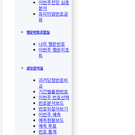
이번주전망 심층
분석
프리미엄번호공
유
행운번호조합실
나의 행운번호
이번주 행운리포
트
로또분석실
과거당첨번호비
교
기간별출현번호
이번주 번호선택
번호분석보드
번호뒤짚어보기
이번주 예측
예측현황보드
예측 투표
번호 통계