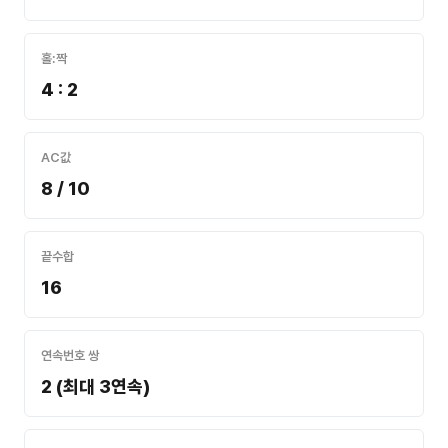
홀:짝
4 : 2
AC값
8 / 10
끝수합
16
연속번호 쌍
2 (최대 3연속)