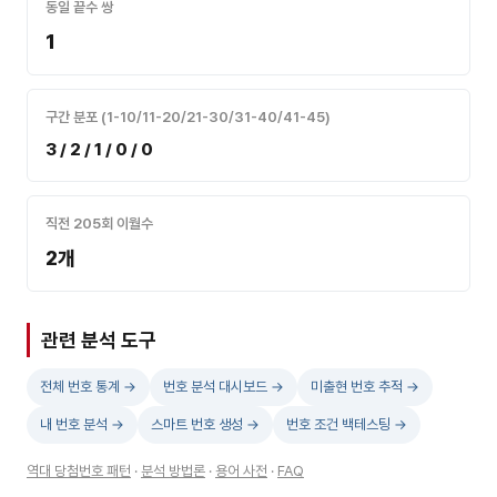
동일 끝수 쌍
1
구간 분포 (1-10/11-20/21-30/31-40/41-45)
3 / 2 / 1 / 0 / 0
직전 205회 이월수
2개
관련 분석 도구
전체 번호 통계 →
번호 분석 대시보드 →
미출현 번호 추적 →
내 번호 분석 →
스마트 번호 생성 →
번호 조건 백테스팅 →
역대 당첨번호 패턴
·
분석 방법론
·
용어 사전
·
FAQ