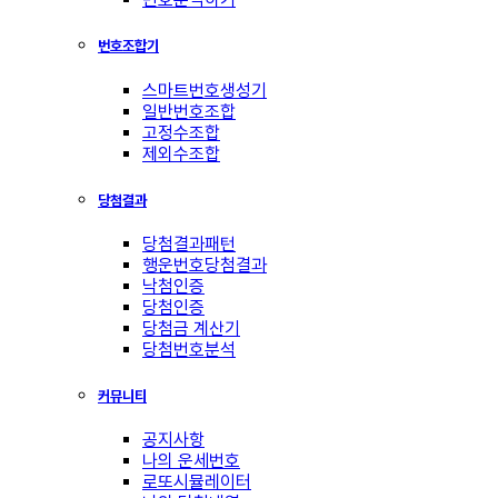
번호조합기
스마트번호생성기
일반번호조합
고정수조합
제외수조합
당첨결과
당첨결과패턴
행운번호당첨결과
낙첨인증
당첨인증
당첨금 계산기
당첨번호분석
커뮤니티
공지사항
나의 운세번호
로또시뮬레이터