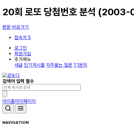
20회 로또 당첨번호 분석 (2003-0
본문 바로가기
접속자 5
로그인
회원가입
추가메뉴
새글
인기게시물
자주묻는 질문
1:1문의
검색어 입력 필수
마이홈
마이페이지
NAVIGATION