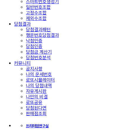
스마트번호생성기
일반번호조합
고정수조합
제외수조합
당첨결과
당첨결과패턴
행운번호당첨결과
낙첨인증
당첨인증
당첨금 계산기
당첨번호분석
커뮤니티
공지사항
나의 운세번호
로또시뮬레이터
나의 당첨내역
자유게시판
나만의 비결
로또공유
당첨된다면
판매점조회
프리미엄연구실