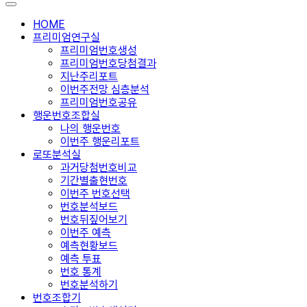
HOME
프리미엄연구실
프리미엄번호생성
프리미엄번호당첨결과
지난주리포트
이번주전망 심층분석
프리미엄번호공유
행운번호조합실
나의 행운번호
이번주 행운리포트
로또분석실
과거당첨번호비교
기간별출현번호
이번주 번호선택
번호분석보드
번호뒤짚어보기
이번주 예측
예측현황보드
예측 투표
번호 통계
번호분석하기
번호조합기