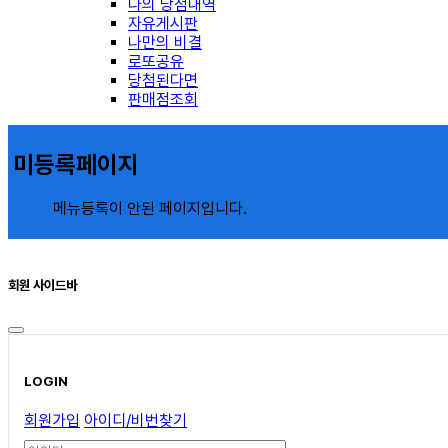
나의 당첨내역
자유게시판
나만의 비결
로또공유
당첨된다면
판매점조회
미등록페이지
메뉴등록이 안된 페이지입니다.
회원 사이드바
LOGIN
회원가입
아이디/비번찾기