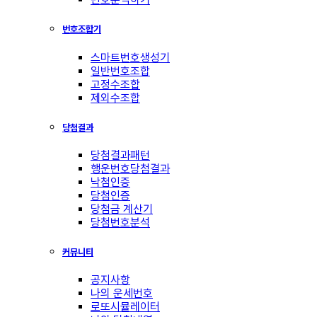
번호조합기
스마트번호생성기
일반번호조합
고정수조합
제외수조합
당첨결과
당첨결과패턴
행운번호당첨결과
낙첨인증
당첨인증
당첨금 계산기
당첨번호분석
커뮤니티
공지사항
나의 운세번호
로또시뮬레이터