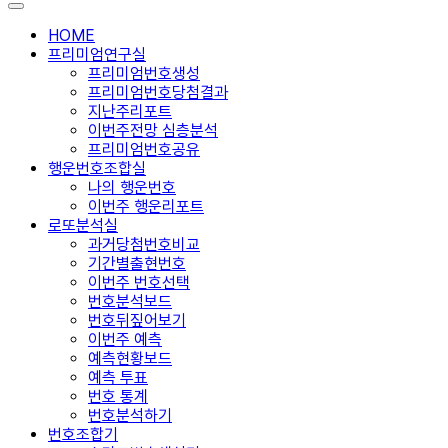
HOME
프리미엄연구실
프리미엄번호생성
프리미엄번호당첨결과
지난주리포트
이번주전망 심층분석
프리미엄번호공유
행운번호조합실
나의 행운번호
이번주 행운리포트
로또분석실
과거당첨번호비교
기간별출현번호
이번주 번호선택
번호분석보드
번호뒤짚어보기
이번주 예측
예측현황보드
예측 투표
번호 통계
번호분석하기
번호조합기