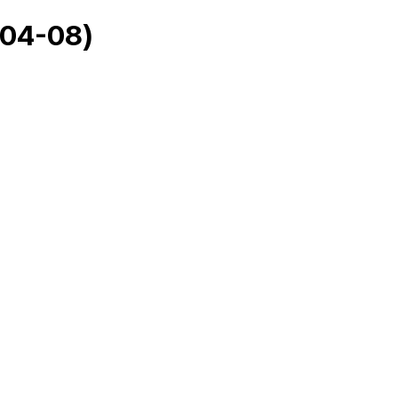
04-08)