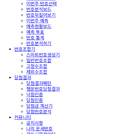
이번주 번호선택
번호분석보드
번호뒤짚어보기
이번주 예측
예측현황보드
예측 투표
번호 통계
번호분석하기
번호조합기
스마트번호생성기
일반번호조합
고정수조합
제외수조합
당첨결과
당첨결과패턴
행운번호당첨결과
낙첨인증
당첨인증
당첨금 계산기
당첨번호분석
커뮤니티
공지사항
나의 운세번호