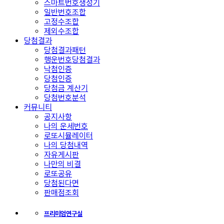
스마트번호생성기
일반번호조합
고정수조합
제외수조합
당첨결과
당첨결과패턴
행운번호당첨결과
낙첨인증
당첨인증
당첨금 계산기
당첨번호분석
커뮤니티
공지사항
나의 운세번호
로또시뮬레이터
나의 당첨내역
자유게시판
나만의 비결
로또공유
당첨된다면
판매점조회
프리미엄연구실