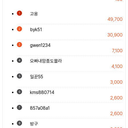
고옹
1
49,700
byk51
2
30,900
gwen1234
3
7,100
오빠내맘좄도몰라
4
4,100
일꾼55
5
3,000
kms880714
6
2,600
857a08a1
7
2,600
방구
8