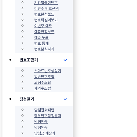
기간별출현번호
이번주 번호선택
번호분석보드
번호뒤짚어보기
이번주 예측
예측현황보드
예측 투표
번호 통계
번호분석하기
번호조합기
스마트번호생성기
일반번호조합
고정수조합
제외수조합
당첨결과
당첨결과패턴
행운번호당첨결과
낙첨인증
당첨인증
당첨금 계산기