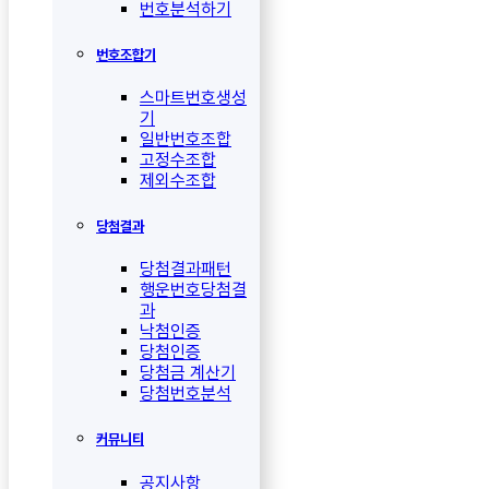
번호분석하기
번호조합기
스마트번호생성
기
일반번호조합
고정수조합
제외수조합
당첨결과
당첨결과패턴
행운번호당첨결
과
낙첨인증
당첨인증
당첨금 계산기
당첨번호분석
커뮤니티
공지사항