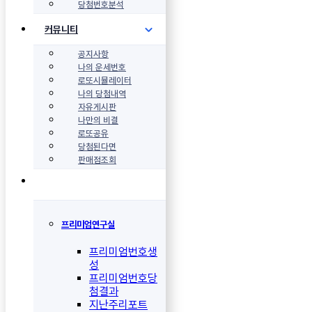
당첨번호분석
커뮤니티
공지사항
나의 운세번호
로또시뮬레이터
나의 당첨내역
자유게시판
나만의 비결
로또공유
당첨된다면
판매점조회
프리미엄연구실
프리미엄번호생
성
프리미엄번호당
첨결과
지난주리포트