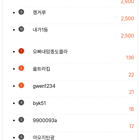
2,600
캥거루
9
2,500
내가1등
10
2,500
오빠내맘좄도몰라
1
136
울트라킵
2
22
gwen1234
3
21
byk51
4
18
9900093a
5
17
아오지탄광
6