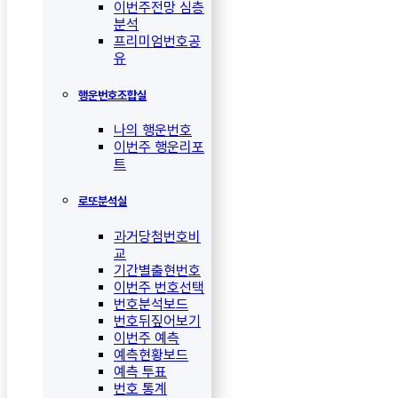
이번주전망 심층
분석
프리미엄번호공
유
행운번호조합실
나의 행운번호
이번주 행운리포
트
로또분석실
과거당첨번호비
교
기간별출현번호
이번주 번호선택
번호분석보드
번호뒤짚어보기
이번주 예측
예측현황보드
예측 투표
번호 통계