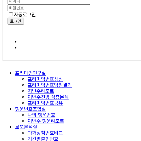
자동로그인
로그인
프리미엄연구실
프리미엄번호생성
프리미엄번호당첨결과
지난주리포트
이번주전망 심층분석
프리미엄번호공유
행운번호조합실
나의 행운번호
이번주 행운리포트
로또분석실
과거당첨번호비교
기간별출현번호