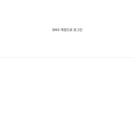
SNS 계정으로 로그인