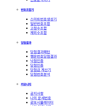
번호조합기
스마트번호생성기
일반번호조합
고정수조합
제외수조합
당첨결과
당첨결과패턴
행운번호당첨결과
낙첨인증
당첨인증
당첨금 계산기
당첨번호분석
커뮤니티
공지사항
나의 운세번호
로또시뮬레이터