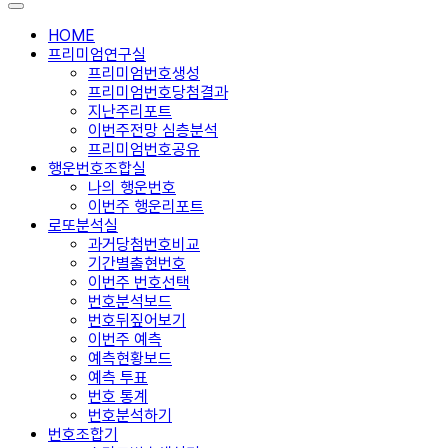
HOME
프리미엄연구실
프리미엄번호생성
프리미엄번호당첨결과
지난주리포트
이번주전망 심층분석
프리미엄번호공유
행운번호조합실
나의 행운번호
이번주 행운리포트
로또분석실
과거당첨번호비교
기간별출현번호
이번주 번호선택
번호분석보드
번호뒤짚어보기
이번주 예측
예측현황보드
예측 투표
번호 통계
번호분석하기
번호조합기