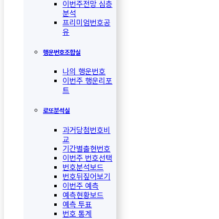
이번주전망 심층
분석
프리미엄번호공
유
행운번호조합실
나의 행운번호
이번주 행운리포
트
로또분석실
과거당첨번호비
교
기간별출현번호
이번주 번호선택
번호분석보드
번호뒤짚어보기
이번주 예측
예측현황보드
예측 투표
번호 통계