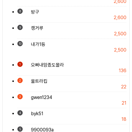
2,600
방구
8
2,600
캥거루
9
2,500
내가1등
10
2,500
오빠내맘좄도몰라
1
136
울트라킵
2
22
gwen1234
3
21
byk51
4
18
9900093a
5