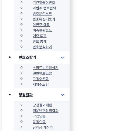
기간별출현번호
이번주 번호선택
번호분석보드
번호뒤짚어보기
이번주 예측
예측현황보드
예측 투표
번호 통계
번호분석하기
번호조합기
스마트번호생성기
일반번호조합
고정수조합
제외수조합
당첨결과
당첨결과패턴
행운번호당첨결과
낙첨인증
당첨인증
당첨금 계산기