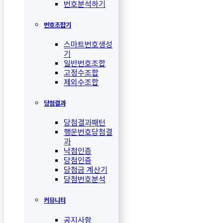
번호분석하기
번호조합기
스마트번호생성
기
일반번호조합
고정수조합
제외수조합
당첨결과
당첨결과패턴
행운번호당첨결
과
낙첨인증
당첨인증
당첨금 계산기
당첨번호분석
커뮤니티
공지사항