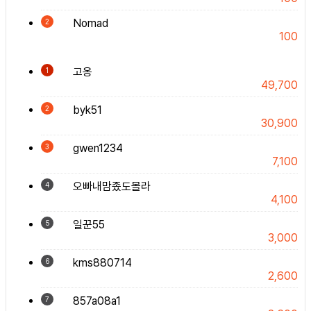
Nomad
2
100
고옹
1
49,700
byk51
2
30,900
gwen1234
3
7,100
오빠내맘좄도몰라
4
4,100
일꾼55
5
3,000
kms880714
6
2,600
857a08a1
7