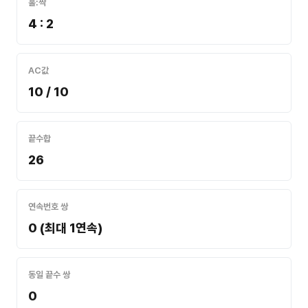
홀:짝
4 : 2
AC값
10 / 10
끝수합
26
연속번호 쌍
0 (최대 1연속)
동일 끝수 쌍
0