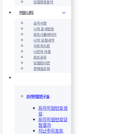
당첨번호분석
커뮤니티
공지사항
나의 운세번호
로또시뮬레이터
나의 당첨내역
자유게시판
나만의 비결
로또공유
당첨된다면
판매점조회
프리미엄연구실
프리미엄번호생
성
프리미엄번호당
첨결과
지난주리포트