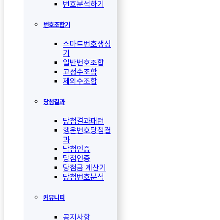
번호분석하기
번호조합기
스마트번호생성
기
일반번호조합
고정수조합
제외수조합
당첨결과
당첨결과패턴
행운번호당첨결
과
낙첨인증
당첨인증
당첨금 계산기
당첨번호분석
커뮤니티
공지사항