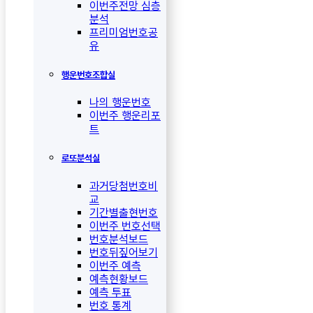
이번주전망 심층
분석
프리미엄번호공
유
행운번호조합실
나의 행운번호
이번주 행운리포
트
로또분석실
과거당첨번호비
교
기간별출현번호
이번주 번호선택
번호분석보드
번호뒤짚어보기
이번주 예측
예측현황보드
예측 투표
번호 통계