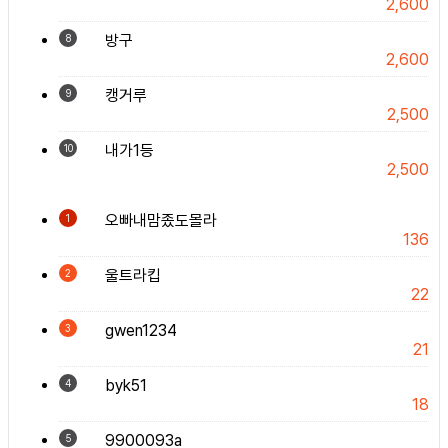
2,600
방구
8
2,600
캥거루
9
2,500
내가1등
10
2,500
오빠내맘좄도몰라
1
136
울트라킵
2
22
gwen1234
3
21
byk51
4
18
9900093a
5