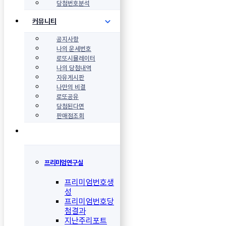
당첨번호분석
커뮤니티
공지사항
나의 운세번호
로또시뮬레이터
나의 당첨내역
자유게시판
나만의 비결
로또공유
당첨된다면
판매점조회
프리미엄연구실
프리미엄번호생
성
프리미엄번호당
첨결과
지난주리포트