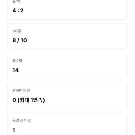
홀:짝
4 : 2
AC값
8 / 10
끝수합
14
연속번호 쌍
0 (최대 1연속)
동일 끝수 쌍
1