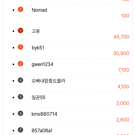
Nomad
2
100
고옹
1
49,700
byk51
2
30,900
gwen1234
3
7,100
오빠내맘좄도몰라
4
4,100
일꾼55
5
3,000
kms880714
6
2,600
857a08a1
7