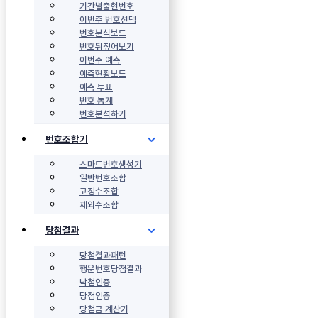
기간별출현번호
이번주 번호선택
번호분석보드
번호뒤짚어보기
이번주 예측
예측현황보드
예측 투표
번호 통계
번호분석하기
번호조합기
스마트번호생성기
일반번호조합
고정수조합
제외수조합
당첨결과
당첨결과패턴
행운번호당첨결과
낙첨인증
당첨인증
당첨금 계산기