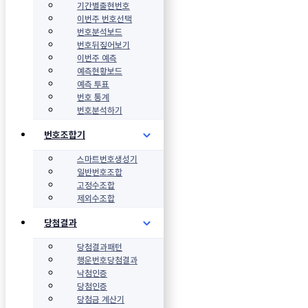
기간별출현번호
이번주 번호선택
번호분석보드
번호뒤짚어보기
이번주 예측
예측현황보드
예측 투표
번호 통계
번호분석하기
번호조합기
스마트번호생성기
일반번호조합
고정수조합
제외수조합
당첨결과
당첨결과패턴
행운번호당첨결과
낙첨인증
당첨인증
당첨금 계산기