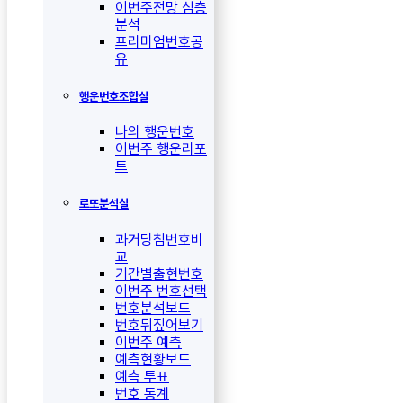
이번주전망 심층
분석
프리미엄번호공
유
행운번호조합실
나의 행운번호
이번주 행운리포
트
로또분석실
과거당첨번호비
교
기간별출현번호
이번주 번호선택
번호분석보드
번호뒤짚어보기
이번주 예측
예측현황보드
예측 투표
번호 통계