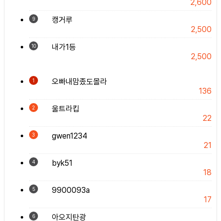
2,600
캥거루
9
2,500
내가1등
10
2,500
오빠내맘좄도몰라
1
136
울트라킵
2
22
gwen1234
3
21
byk51
4
18
9900093a
5
17
아오지탄광
6