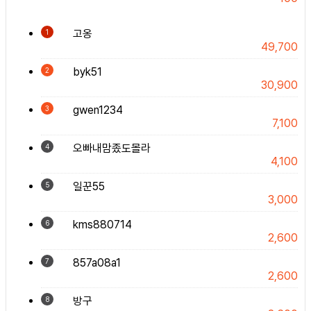
고옹
1
49,700
byk51
2
30,900
gwen1234
3
7,100
오빠내맘좄도몰라
4
4,100
일꾼55
5
3,000
kms880714
6
2,600
857a08a1
7
2,600
방구
8