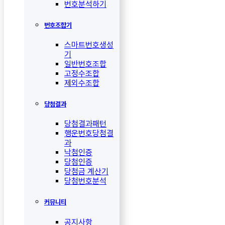
번호분석하기
번호조합기
스마트번호생성
기
일반번호조합
고정수조합
제외수조합
당첨결과
당첨결과패턴
행운번호당첨결
과
낙첨인증
당첨인증
당첨금 계산기
당첨번호분석
커뮤니티
공지사항