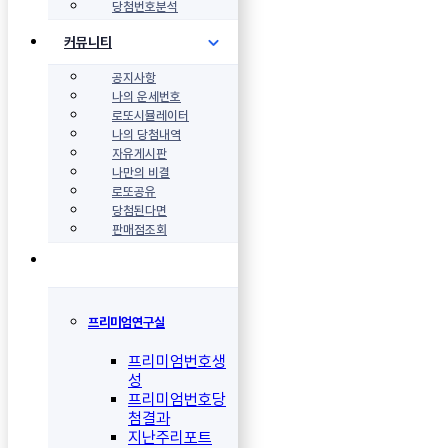
당첨번호분석
커뮤니티
공지사항
나의 운세번호
로또시뮬레이터
나의 당첨내역
자유게시판
나만의 비결
로또공유
당첨된다면
판매점조회
프리미엄연구실
프리미엄번호생
성
프리미엄번호당
첨결과
지난주리포트