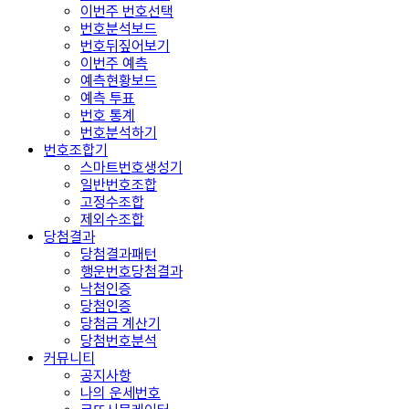
이번주 번호선택
번호분석보드
번호뒤짚어보기
이번주 예측
예측현황보드
예측 투표
번호 통계
번호분석하기
번호조합기
스마트번호생성기
일반번호조합
고정수조합
제외수조합
당첨결과
당첨결과패턴
행운번호당첨결과
낙첨인증
당첨인증
당첨금 계산기
당첨번호분석
커뮤니티
공지사항
나의 운세번호