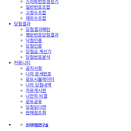
스마트번호생성기
일반번호조합
고정수조합
제외수조합
당첨결과
당첨결과패턴
행운번호당첨결과
낙첨인증
당첨인증
당첨금 계산기
당첨번호분석
커뮤니티
공지사항
나의 운세번호
로또시뮬레이터
나의 당첨내역
자유게시판
나만의 비결
로또공유
당첨된다면
판매점조회
프리미엄연구실