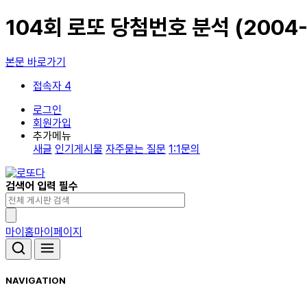
104회 로또 당첨번호 분석 (2004-1
본문 바로가기
접속자 4
로그인
회원가입
추가메뉴
새글
인기게시물
자주묻는 질문
1:1문의
검색어 입력 필수
마이홈
마이페이지
NAVIGATION