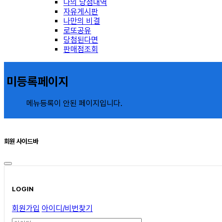
나의 당첨내역
자유게시판
나만의 비결
로또공유
당첨된다면
판매점조회
미등록페이지
메뉴등록이 안된 페이지입니다.
회원 사이드바
LOGIN
회원가입
아이디/비번찾기